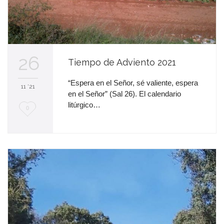
26
Tiempo de Adviento 2021
“Espera en el Señor, sé valiente, espera
11 '21
en el Señor” (Sal 26). El calendario
litúrgico…
M
0
e
e
n
c
a
n
t