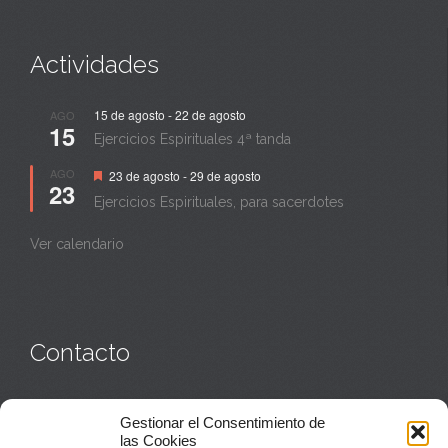
Actividades
15 de agosto
-
22 de agosto
AGO
15
Ejercicios Espirituales 4ª tanda
Destacado
AGO
23 de agosto
-
29 de agosto
23
Ejercicios Espirituales, para sacerdotes
Ver calendario
Contacto
Monasterio:
949 835 032
Gestionar el Consentimiento de
Casa de acogida:
609 423 521
o
949 835 058
las Cookies
Parroquia y sacerdotes:
949 835 111