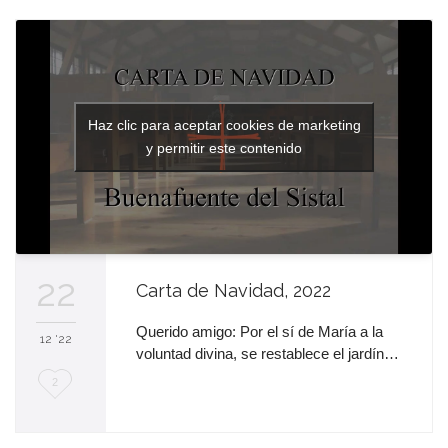
e
n
c
a
Haz clic para aceptar cookies de marketing
n
y permitir este contenido
t
a
22
Carta de Navidad, 2022
Querido amigo: Por el sí de María a la
12 '22
voluntad divina, se restablece el jardín…
M
2
e
e