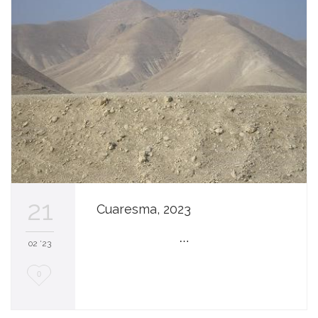
a
n
t
a
21
Cuaresma, 2023
…
02 '23
M
0
e