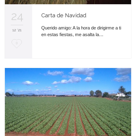
24
Carta de Navidad
Querido amigo: A la hora de dirigirme a ti
12 '21
en estas fiestas, me asalta la…
M
0
e
e
n
c
a
n
t
a