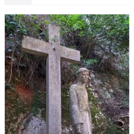
e
n
c
a
n
t
a