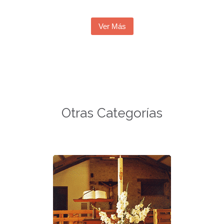
n
c
Ver Más
a
n
t
a
Otras Categorías