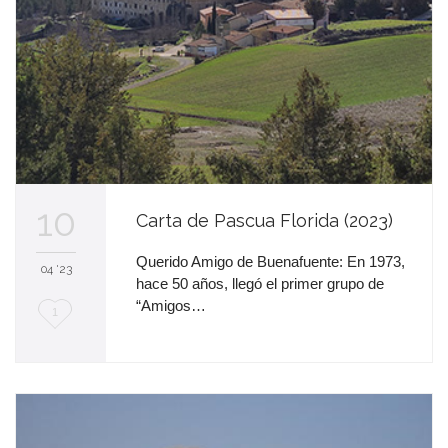
10
Carta de Pascua Florida (2023)
Querido Amigo de Buenafuente: En 1973,
04 '23
hace 50 años, llegó el primer grupo de
“Amigos…
M
1
e
e
n
c