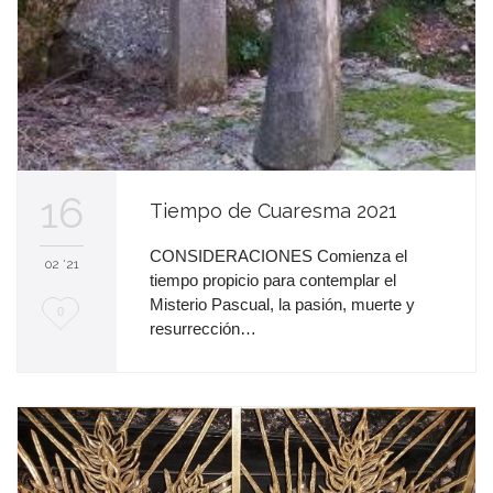
16
Tiempo de Cuaresma 2021
CONSIDERACIONES Comienza el
02 '21
tiempo propicio para contemplar el
Misterio Pascual, la pasión, muerte y
M
0
resurrección…
e
e
n
c
a