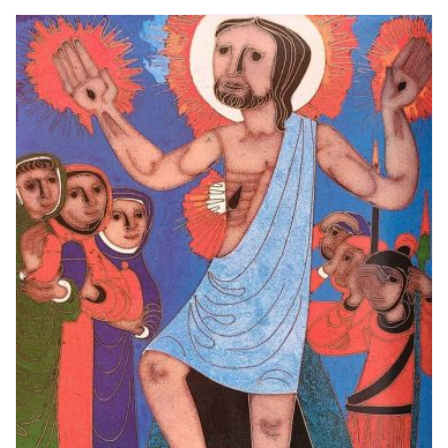
n
c
a
n
t
a