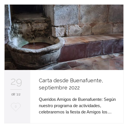
n
c
a
n
t
a
29
Carta desde Buenafuente,
septiembre 2022
08 '22
Queridos Amigos de Buenafuente: Según
nuestro programa de actividades,
M
0
celebraremos la fiesta de Amigos los…
e
e