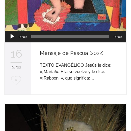
Reproductor
00:00
00:00
de
audio
16
Mensaje de Pascua (2022)
TEXTO EVANGÉLICO Jesús le dice:
04 '22
«¡María!». Ella se vuelve y le dice:
«¡Rabboni!», que significa:…
M
0
e
e
n
c
a