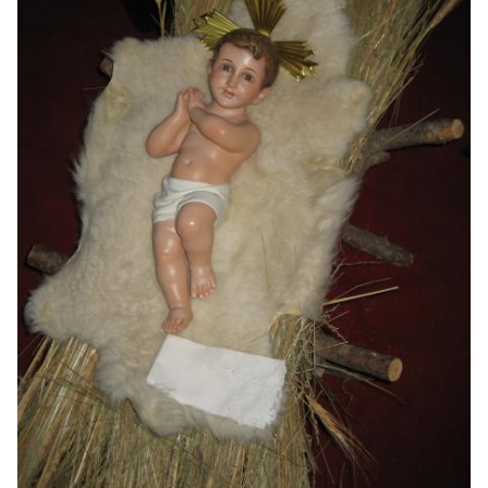
n
t
a