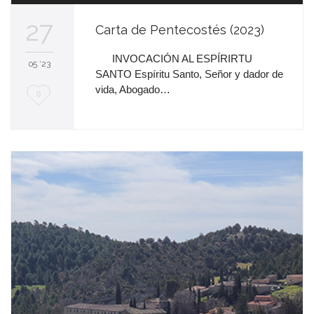
audio
27
Carta de Pentecostés (2023)
INVOCACIÓN AL ESPÍRIRTU
05 '23
SANTO Espíritu Santo, Señor y dador de
vida, Abogado…
M
0
e
e
n
c
a
n
t
a