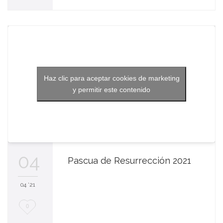
e
n
c
a
Haz clic para aceptar cookies de marketing
n
y permitir este contenido
t
a
04
Pascua de Resurrección 2021
04 '21
M
0
e