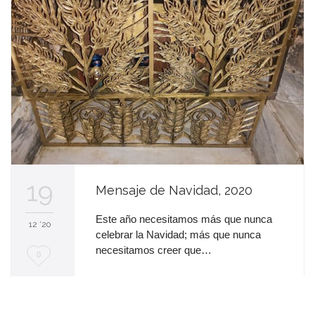
n
t
a
19
Mensaje de Navidad, 2020
Este año necesitamos más que nunca
12 '20
celebrar la Navidad; más que nunca
necesitamos creer que…
M
0
e
e