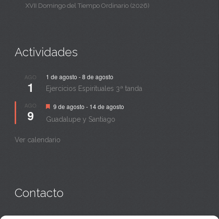
XVII Domingo del Tiempo Ordinario (2026)
Actividades
1 de agosto
-
8 de agosto
AGO
1
Ejercicios Espirituales 3ª tanda
Destacado
AGO
9 de agosto
-
14 de agosto
9
Guadalupe y Santiago
Ver calendario
Contacto
Monasterio:
949 835 032