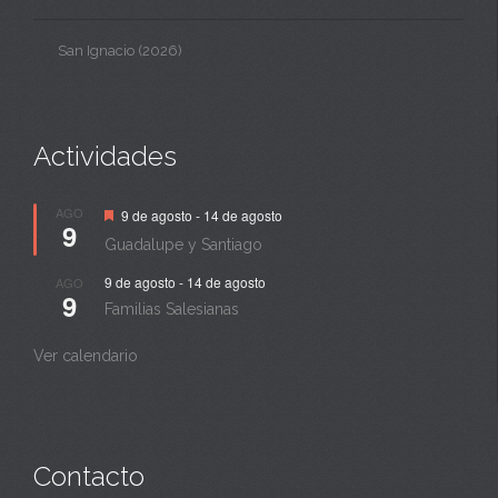
San Ignacio (2026)
Actividades
Destacado
AGO
9 de agosto
-
14 de agosto
9
Guadalupe y Santiago
9 de agosto
-
14 de agosto
AGO
9
Familias Salesianas
Ver calendario
Contacto