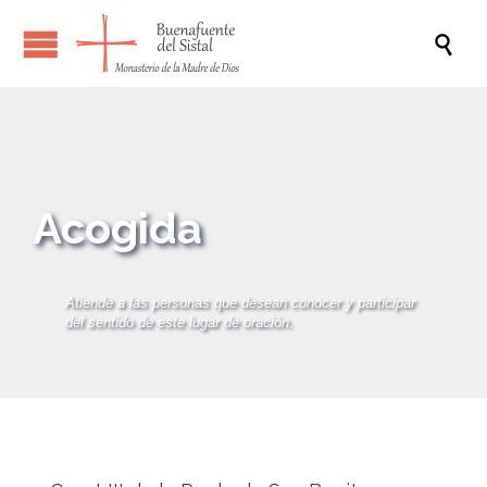

Acogida
Atiende a las personas que desean conocer y participar
del sentido de este lugar de oración.