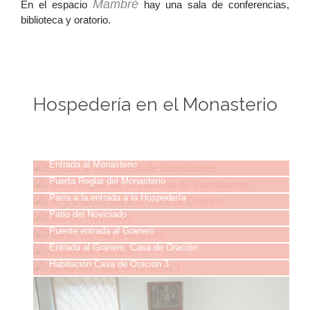
Mambré
En el espacio
hay una sala de con­ferencias,
biblioteca y oratorio.
Hospedería en el Monasterio
Entrada al Monasterio
Puerta Reglar del Monasterio
Parra a la entrada a la Hospedería
Patio del Noviciado
Puente entrada al Granero
Entrada al Granero, Casa de Oración
Habitación Casa de Oración 3