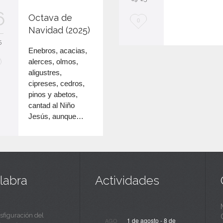
audio
teclas
6
Octava de
de
M
0
flecha
Navidad (2025)
e
arriba/abajo
5
para
Enebros, acacias,
e
aumentar
alerces, olmos,
n
o
aligustres,
disminuir
cipreses, cedros,
c
el
pinos y abetos,
a
volumen.
cantad al Niño
Jesús, aunque…
n
t
a
labra
Actividades
sfiguración del
1 de agosto
-
8 de
AGO