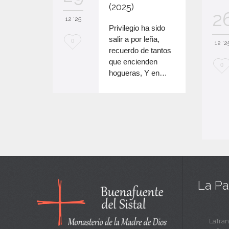
flecha
(2025)
2
arriba/abajo
12 '25
para
Privilegio ha sido
aumentar
salir a por leña,
M
0
12 '2
o
recuerdo de tantos
e
disminuir
que encienden
M
0
el
hogueras, Y en…
e
e
volumen.
n
e
c
n
a
c
n
a
t
n
a
La Pa
t
a
LaTran