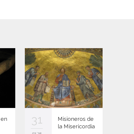
01
01 '25
M
1
e
e
31
n
 en
Misioneros de
la Misericordia
c
03 '25