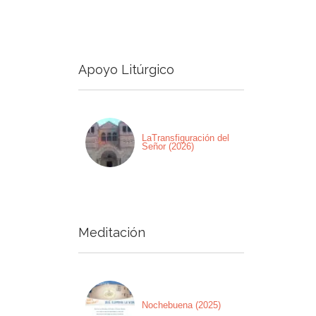
a
a/abajo
Apoyo Litúrgico
ntar
nuir
men.
LaTransfiguración del
Señor (2026)
Meditación
Nochebuena (2025)