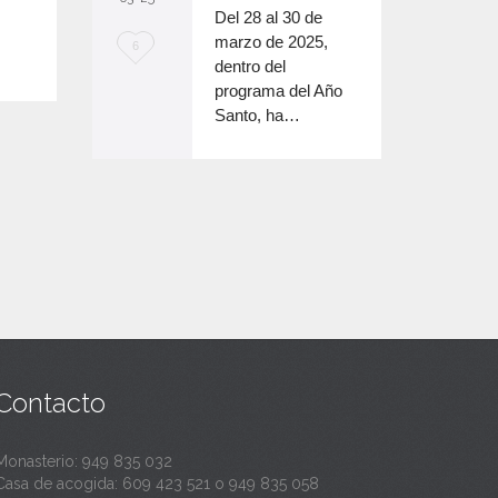
a
Del 28 al 30 de
marzo de 2025,
n
M
6
dentro del
t
e
programa del Año
Santo, ha…
a
e
n
c
a
n
t
a
Contacto
Monasterio:
949 835 032
Casa de acogida:
609 423 521
o
949 835 058