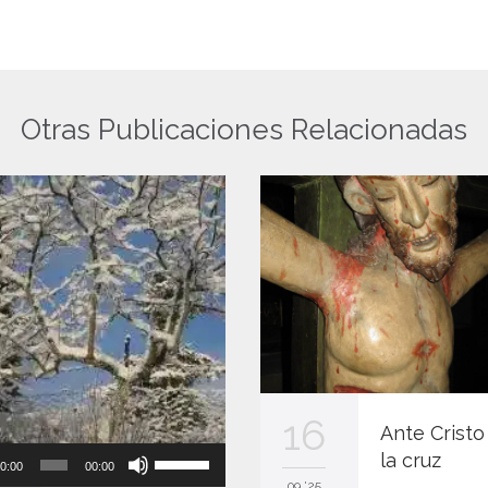
Otras Publicaciones Relacionadas
16
Ante Cristo
Reproductor
Utiliza
la cruz
0:00
00:00
de
las
09 '25