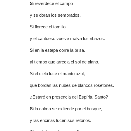
S
i reverdece el campo
y se doran los sembrados.
Si florece el tomillo
y el cantueso vuelve malva los ribazos.
S
i en la estepa corre la brisa,
al tiempo que arrecia el sol de plano.
Si el cielo luce el manto azul,
que bordan las nubes de blancos rosetones.
¿Estaré en presencia del Espíritu Santo?
S
i la calma se extiende por el bosque,
y las encinas lucen sus retoños.