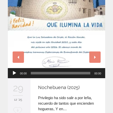
Reproductor
00:00
00:00
de
audio
29
Nochebuena (2025)
Privilegio ha sido salir a por leña,
12 '25
recuerdo de tantos que encienden
hogueras, Y en…
M
0