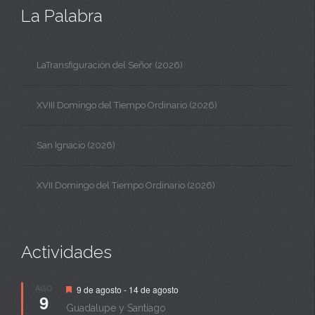
La Palabra
LaTransfiguración del Señor (2026)
XVIII Domingo del Tiempo Ordinario (2026)
San Ignacio (2026)
XVII Domingo del Tiempo Ordinario (2026)
Actividades
Destacado
AGO
9 de agosto
-
14 de agosto
9
Guadalupe y Santiago