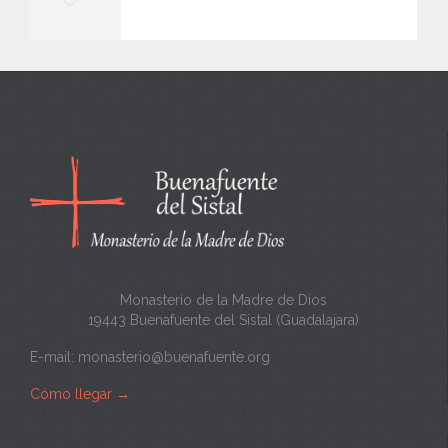
e
e
n
c
a
n
t
a
Monasterio de la Madre de Dios
19443 Buenafuente del Sistal (Guadalajara)
E-mail:
monasterio@buenafuente.org
Cómo llegar
→