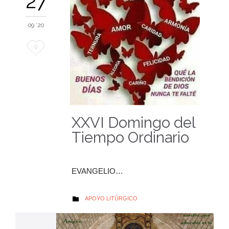
27
09 '20
Me
0
encanta
XXVI Domingo del
Tiempo Ordinario
EVANGELIO…
AUTOR
APOYO LITÚRGICO
