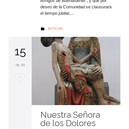
Amigos de Buenafuente”, y que por
deseo de la Comunidad se clausurará
el tiempo jubilar,…
AUTOR
NOTICIAS

15
09 '20
Me
0
encanta
Nuestra Señora
de los Dolores