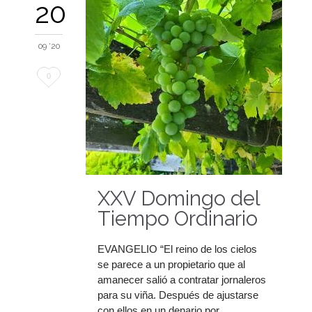
20
09 '20
Me
0
encanta
XXV Domingo del
Tiempo Ordinario
EVANGELIO “El reino de los cielos
se parece a un propietario que al
amanecer salió a contratar jornaleros
para su viña. Después de ajustarse
con ellos en un denario por…