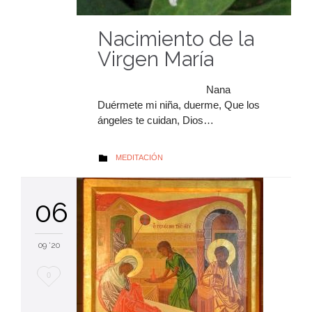
Nacimiento de la
Virgen María
Nana
Duérmete mi niña, duerme, Que los
ángeles te cuidan, Dios…
AUTOR
MEDITACIÓN

06
09 '20
Me
0
encanta