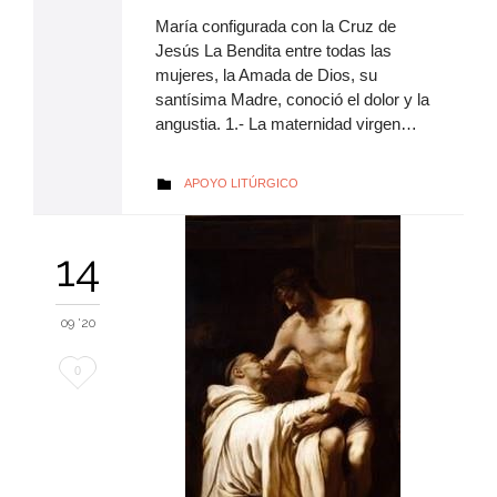
María configurada con la Cruz de
Jesús La Bendita entre todas las
mujeres, la Amada de Dios, su
santísima Madre, conoció el dolor y la
angustia. 1.- La maternidad virgen…
AUTOR
APOYO LITÚRGICO

14
09 '20
Me
0
encanta