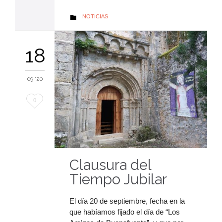
AUTOR
NOTICIAS

18
09 '20
Me
0
encanta
Clausura del
Tiempo Jubilar
El día 20 de septiembre, fecha en la
que habíamos fijado el día de “Los