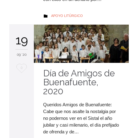
AUTOR
APOYO LITÚRGICO

19
09 '20
Me
0
Día de Amigos de
encanta
Buenafuente,
2020
Queridos Amigos de Buenafuente:
Cabe que nos asalte la nostalgia por
no podernos ver en el Sistal el año
jubilar y casi milenario, el día prefijado
de ofrenda y de…