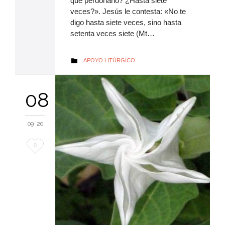
que perdonarlo? ¿Hasta siete
veces?». Jesús le contesta: «No te
digo hasta siete veces, sino hasta
setenta veces siete (Mt…
AUTOR
APOYO LITÚRGICO

08
09 '20
Me
0
encanta