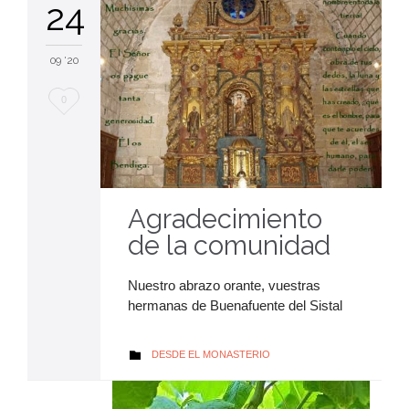
24
09 '20
Me
0
encanta
Agradecimiento
de la comunidad
Nuestro abrazo orante, vuestras
hermanas de Buenafuente del Sistal
AUTOR
DESDE EL MONASTERIO
