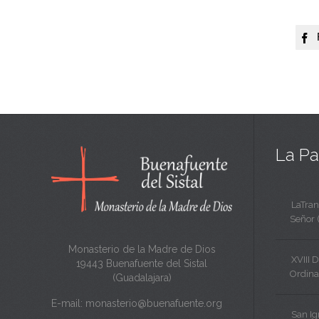

La Pa
LaTran
Señor 
Monasterio de la Madre de Dios
XVIII 
19443 Buenafuente del Sistal
Ordina
(Guadalajara)
E-mail:
monasterio@buenafuente.org
San Ig