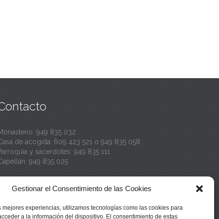
Contacto
Monasterio:
949 835 032
Casa de acogida:
609 423 521
o
949 835 058
Parroquia y sacerdotes:
949 835 111
Capellán:
949 835 025
Monasterio:
monasterio@buenafuente.org
Gestionar el Consentimiento de las Cookies
Información:
informacion@buenafuente.org
Casa de acogida:
acogida@buenafuente.org
s mejores experiencias, utilizamos tecnologías como las cookies para
Ángel Moreno:
angel@buenafuente.org
cceder a la información del dispositivo. El consentimiento de estas