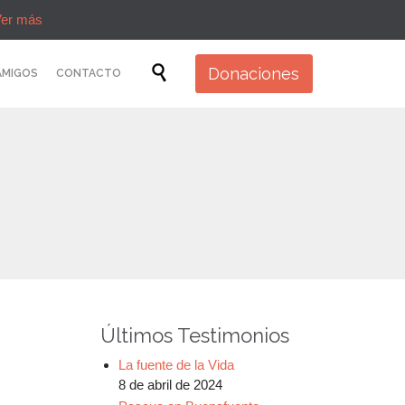
er más
Skip

Donaciones
AMIGOS
CONTACTO
to
content
Últimos Testimonios
La fuente de la Vida
8 de abril de 2024