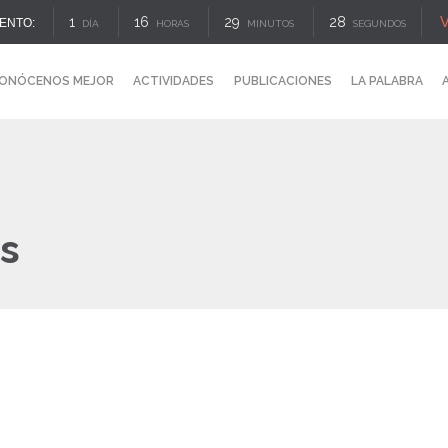
V
1
16
29
28
ENTO:
DÍA
HORAS
MINUTOS
SEGUNDOS
ONÓCENOS MEJOR
ACTIVIDADES
PUBLICACIONES
LA PALABRA
os