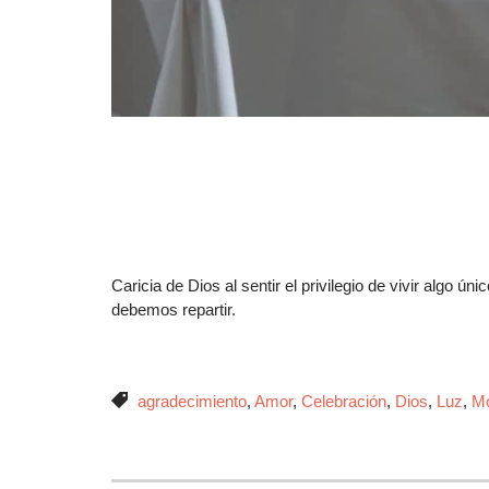
Caricia de Dios al sentir el privilegio de vivir algo ún
debemos repartir.
Etiquetas

agradecimiento
,
Amor
,
Celebración
,
Dios
,
Luz
,
Mo