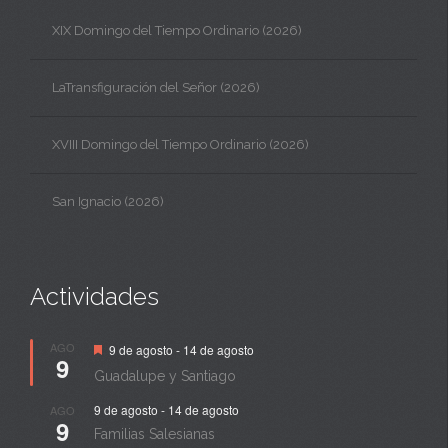
XIX Domingo del Tiempo Ordinario (2026)
LaTransfiguración del Señor (2026)
XVIII Domingo del Tiempo Ordinario (2026)
San Ignacio (2026)
Actividades
Destacado
AGO
9 de agosto
-
14 de agosto
9
Guadalupe y Santiago
9 de agosto
-
14 de agosto
AGO
9
Familias Salesianas