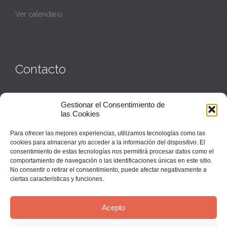
Ver calendario
Contacto
Monasterio:
949 835 032
Gestionar el Consentimiento de
Casa de acogida:
609 423 521
o
949 835 058
las Cookies
Parroquia y sacerdotes:
949 835 111
Capellán:
949 835 025
Para ofrecer las mejores experiencias, utilizamos tecnologías como las
Monasterio:
monasterio@buenafuente.org
cookies para almacenar y/o acceder a la información del dispositivo. El
Información:
informacion@buenafuente.org
consentimiento de estas tecnologías nos permitirá procesar datos como el
Casa de acogida:
acogida@buenafuente.org
comportamiento de navegación o las identificaciones únicas en este sitio.
Ángel Moreno:
angel@buenafuente.org
No consentir o retirar el consentimiento, puede afectar negativamente a
ciertas características y funciones.
Acepto