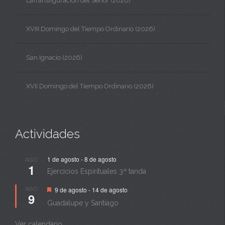
LaTransfiguración del Señor (2026)
XVIII Domingo del Tiempo Ordinario (2026)
San Ignacio (2026)
XVII Domingo del Tiempo Ordinario (2026)
Actividades
1 de agosto
-
8 de agosto
AGO
1
Ejercicios Espirituales 3ª tanda
Destacado
AGO
9 de agosto
-
14 de agosto
9
Guadalupe y Santiago
Ver calendario