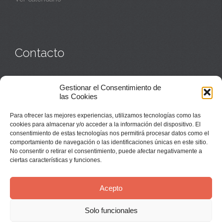
Contacto
Monasterio:
949 835 032
Gestionar el Consentimiento de
Casa de acogida:
609 423 521
o
949 835 058
las Cookies
Parroquia y sacerdotes:
949 835 111
Capellán:
949 835 025
Para ofrecer las mejores experiencias, utilizamos tecnologías como las
Monasterio:
monasterio@buenafuente.org
cookies para almacenar y/o acceder a la información del dispositivo. El
Información:
informacion@buenafuente.org
consentimiento de estas tecnologías nos permitirá procesar datos como el
Casa de acogida:
acogida@buenafuente.org
comportamiento de navegación o las identificaciones únicas en este sitio.
Ángel Moreno:
angel@buenafuente.org
No consentir o retirar el consentimiento, puede afectar negativamente a
ciertas características y funciones.
Acepto
Solo funcionales
© Buenafuente del Sistal 2025 |
Aviso Legal