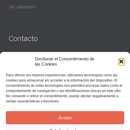
Ver calendario
Contacto
Monasterio:
949 835 032
Gestionar el Consentimiento de
Casa de acogida:
609 423 521
o
949 835 058
las Cookies
Parroquia y sacerdotes:
949 835 111
Capellán:
949 835 025
Para ofrecer las mejores experiencias, utilizamos tecnologías como las
Monasterio:
monasterio@buenafuente.org
cookies para almacenar y/o acceder a la información del dispositivo. El
Información:
informacion@buenafuente.org
consentimiento de estas tecnologías nos permitirá procesar datos como el
Casa de acogida:
acogida@buenafuente.org
comportamiento de navegación o las identificaciones únicas en este sitio.
Ángel Moreno:
angel@buenafuente.org
No consentir o retirar el consentimiento, puede afectar negativamente a
ciertas características y funciones.
Acepto