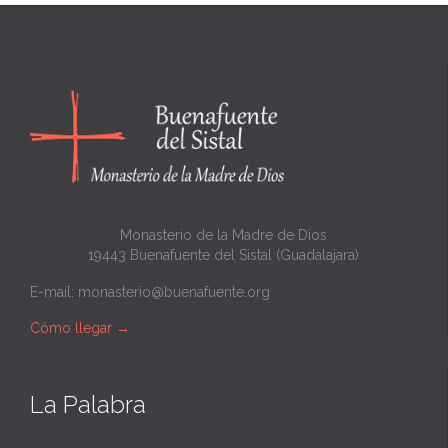
Monasterio de la Madre de Dios
19443 Buenafuente del Sistal (Guadalajara)
E-mail:
monasterio@buenafuente.org
Cómo llegar
→
La Palabra