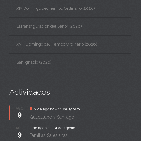
XIX Domingo del Tiempo Ordinario (2026)
LaTransfiguración del Señor (2026)
XVIII Domingo del Tiempo Ordinario (2026)
San Ignacio (2026)
Actividades
Destacado
AGO
9 de agosto
-
14 de agosto
9
Guadalupe y Santiago
9 de agosto
-
14 de agosto
AGO
9
Familias Salesianas