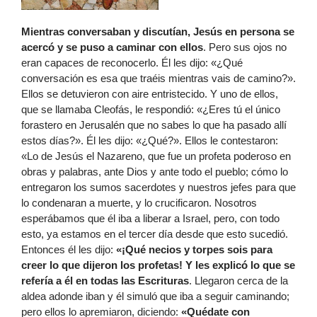
Mientras conversaban y discutían, Jesús en persona se
acercó y se puso a caminar con ellos
. Pero sus ojos no
eran capaces de reconocerlo. Él les dijo: «¿Qué
conversación es esa que traéis mientras vais de camino?».
Ellos se detuvieron con aire entristecido. Y uno de ellos,
que se llamaba Cleofás, le respondió: «¿Eres tú el único
forastero en Jerusalén que no sabes lo que ha pasado allí
estos días?». Él les dijo: «¿Qué?». Ellos le contestaron:
«Lo de Jesús el Nazareno, que fue un profeta poderoso en
obras y palabras, ante Dios y ante todo el pueblo; cómo lo
entregaron los sumos sacerdotes y nuestros jefes para que
lo condenaran a muerte, y lo crucificaron. Nosotros
esperábamos que él iba a liberar a Israel, pero, con todo
esto, ya estamos en el tercer día desde que esto sucedió.
Entonces él les dijo:
«¡Qué necios y torpes sois para
creer lo que dijeron los profetas! Y les explicó lo que se
refería a él en todas las Escrituras
. Llegaron cerca de la
aldea adonde iban y él simuló que iba a seguir caminando;
pero ellos lo apremiaron, diciendo:
«Quédate con