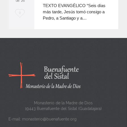
08 '26
TEXTO EVANGÉLICO “Seis días
más tarde, Jesús tomó consigo a
M
0
Pedro, a Santiago y a…
e
e
n
c
a
n
t
a
Monasterio de la Madre de Dios
19443 Buenafuente del Sistal (Guadalajara)
E-mail:
monasterio@buenafuente.org