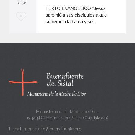
08 '26
TEXTO EVANGÉLICO “Jesús
apremió a sus discípulos a que
M
0
subieran a la barca y se…
e
e
n
c
a
n
t
a
Monasterio de la Madre de Dios
19443 Buenafuente del Sistal (Guadalajara)
E-mail:
monasterio@buenafuente.org