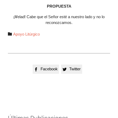
PROPUESTA
¡V
elad! Cabe que el Señor esté a nuestro lado y no lo
reconozcamos.
Autor

Apoyo Litúrgico
Facebook
Twitter


Últimas Publicaciones