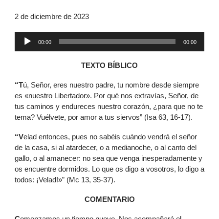
2 de diciembre de 2023
Reproductor
00:00
00:00
de
audio
TEXTO BÍBLICO
“T
ú, Señor, eres nuestro padre, tu nombre desde siempre
es «nuestro Libertador». Por qué nos extravías, Señor, de
tus caminos y endureces nuestro corazón, ¿para que no te
tema? Vuélvete, por amor a tus siervos” (Isa 63, 16-17).
“V
elad entonces, pues no sabéis cuándo vendrá el señor
de la casa, si al atardecer, o a medianoche, o al canto del
gallo, o al amanecer: no sea que venga inesperadamente y
os encuentre dormidos. Lo que os digo a vosotros, lo digo a
todos: ¡Velad!»” (Mc 13, 35-37).
COMENTARIO
C
omenzamos un tiempo nuevo. Nos acompañará el