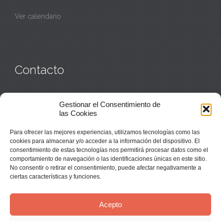
Ver calendario
Contacto
Monasterio:
949 835 032
Gestionar el Consentimiento de
Casa de acogida:
609 423 521
o
949 835 058
las Cookies
Parroquia y sacerdotes:
949 835 111
Capellán:
949 835 025
Para ofrecer las mejores experiencias, utilizamos tecnologías como las
Monasterio:
monasterio@buenafuente.org
cookies para almacenar y/o acceder a la información del dispositivo. El
Información:
informacion@buenafuente.org
consentimiento de estas tecnologías nos permitirá procesar datos como el
Casa de acogida:
acogida@buenafuente.org
comportamiento de navegación o las identificaciones únicas en este sitio.
Ángel Moreno:
angel@buenafuente.org
No consentir o retirar el consentimiento, puede afectar negativamente a
ciertas características y funciones.
Acepto