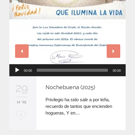
Reproductor
00:00
00:00
de
audio
29
Nochebuena (2025)
Privilegio ha sido salir a por leña,
12 '25
recuerdo de tantos que encienden
hogueras, Y en…
M
0
e
e