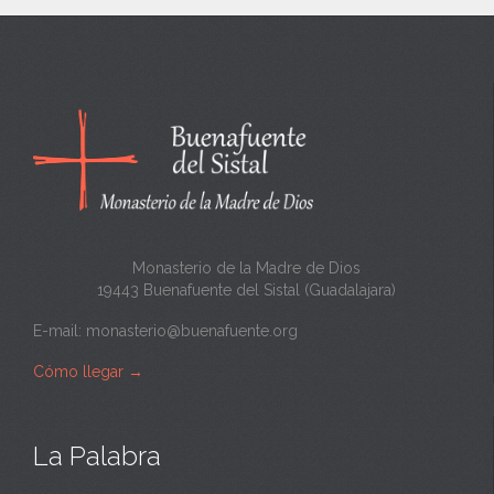
n
c
a
n
t
a
Monasterio de la Madre de Dios
19443 Buenafuente del Sistal (Guadalajara)
E-mail:
monasterio@buenafuente.org
Cómo llegar
→
La Palabra