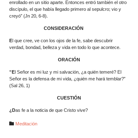
enrollado en un sitio aparte. Entonces entró también el otro
discípulo, el que había llegado primero al sepulcro; vio y
creyó” (Jn 20, 6-8).
CONSIDERACIÓN
E
l que cree, ve con los ojos de la fe, sabe descubrir
verdad, bondad, belleza y vida en todo lo que acontece.
ORACIÓN
“E
l Señor es mi luz y mi salvación, ¿a quién temeré? El
Señor es la defensa de mi vida, ¿quién me hará temblar?”
(Sal 26, 1)
CUESTIÓN
¿D
as fe a la noticia de que Cristo vive?
Autor

Meditación