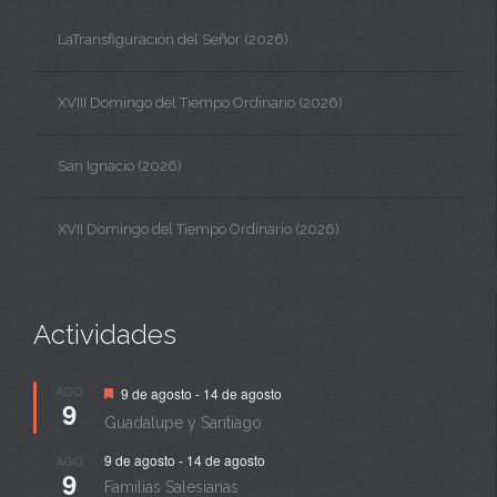
LaTransfiguración del Señor (2026)
XVIII Domingo del Tiempo Ordinario (2026)
San Ignacio (2026)
XVII Domingo del Tiempo Ordinario (2026)
Actividades
Destacado
AGO
9 de agosto
-
14 de agosto
9
Guadalupe y Santiago
9 de agosto
-
14 de agosto
AGO
9
Familias Salesianas