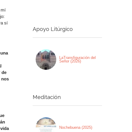
 mí
jo:
a sí
Apoyo Litúrgico
 una
LaTransfiguración del
Señor (2026)
l
r de
s nos
Meditación
que
tán
Nochebuena (2025)
 vida