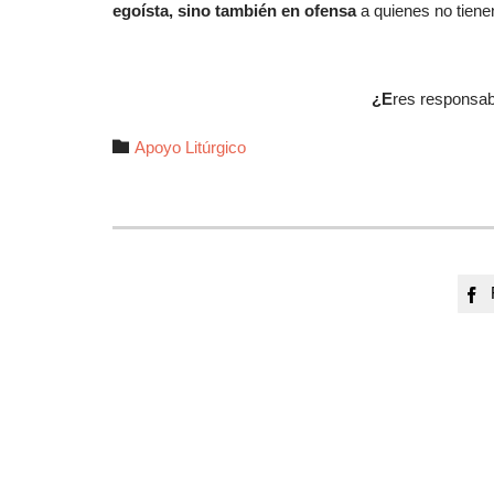
egoísta, sino también en ofensa
a quienes no tiene
¿E
res responsabl
Autor

Apoyo Litúrgico
