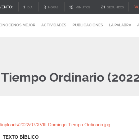
V
1
3
15
20
VENTO:
DÍA
HORAS
MINUTOS
SEGUNDOS
ONÓCENOS MEJOR
ACTIVIDADES
PUBLICACIONES
LA PALABRA
 Tiempo Ordinario (2022
nt/uploads/2022/07/XVIII-Domingo-Tiempo-Ordinario.jpg
TEXTO BÍBLICO