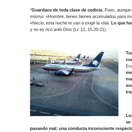
“
Guardaos de toda clase de codicia
. Pues, aunque
mismo: «Hombre, tienes bienes acumulados para much
«Necio, esta noche te van a exigir la vida.
Lo que ha
y no es rico ante Dios (Lc 12, 15.20-21).
Tod
cu
Ev
me
ma
inv
tr
Lo
se
pasando mal; una conducta inconsciente respecto