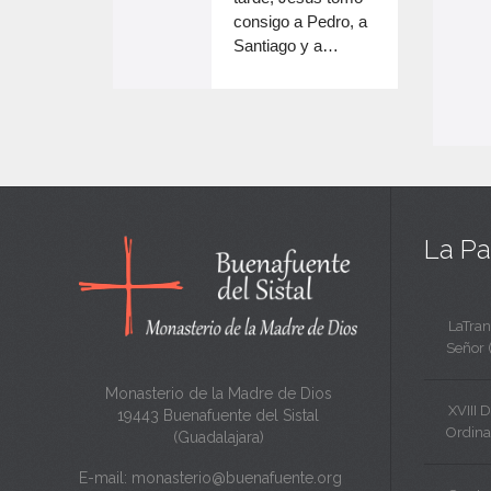
e
volumen.
consigo a Pedro, a
n
Santiago y a…
e
c
n
a
c
n
a
t
n
a
t
La Pa
a
LaTran
Señor 
Monasterio de la Madre de Dios
XVIII 
19443 Buenafuente del Sistal
Ordina
(Guadalajara)
E-mail:
monasterio@buenafuente.org