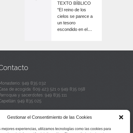
o
TEXTO BÍBLICO
e
n
disminuir
“El reino de los
el
e
cielos se parece a
c
volumen.
un tesoro
n
a
escondido en el…
c
n
a
t
n
a
t
Contacto
a
Monasterio:
949 835 032
Casa de acogida:
609 423 521
o
949 835 058
Parroquia y sacerdotes:
949 835 111
Capellán:
949 835 025
Monasterio:
monasterio@buenafuente.org
Gestionar el Consentimiento de las Cookies
Información:
informacion@buenafuente.org
Casa de acogida:
acogida@buenafuente.org
s mejores experiencias, utilizamos tecnologías como las cookies para