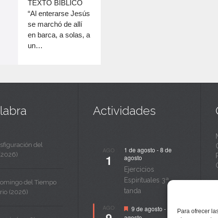
c
TEXTO BÍBLICO
disminuir
“Al enterarse Jesús
a
el
se marchó de allí
volumen.
n
en barca, a solas, a
un…
t
a
labra
Actividades
sfiguración del
1 de agosto
-
8 de
AGO
(2026)
1
agosto
Ejercicios
Espirituales 3ª
Domingo del Tiempo
tanda
rio (2026)
Destacado
AGO
9 de agosto
-
14 de
Para ofrecer la
9
agosto