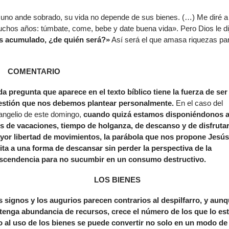
 uno ande sobrado, su vida no depende de sus bienes. (…) Me diré a
os años: túmbate, come, bebe y date buena vida». Pero Dios le di
s acumulado, ¿de quién será?»
Así será el que amasa riquezas par
COMENTARIO
a pregunta que aparece en el texto bíblico tiene la fuerza de ser
estión que nos debemos plantear personalmente.
En el caso del
angelio de este domingo,
cuando quizá estamos disponiéndonos a
s de vacaciones, tiempo de holganza, de descanso y de disfruta
yor libertad de movimientos, la parábola que nos propone Jesú
ita a una forma de descansar sin perder la perspectiva de la
ascendencia para no sucumbir en un consumo destructivo.
LOS BIENES
s signos y los augurios parecen contrarios al despilfarro, y aun
 tenga abundancia de recursos, crece el número de los que lo es
 al uso de los bienes se puede convertir no solo en un modo de