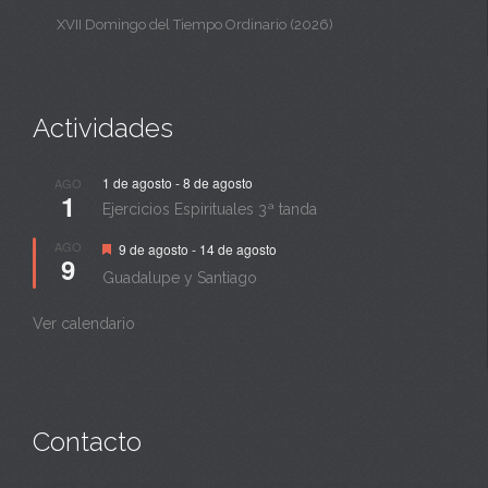
XVII Domingo del Tiempo Ordinario (2026)
Actividades
1 de agosto
-
8 de agosto
AGO
1
Ejercicios Espirituales 3ª tanda
Destacado
AGO
9 de agosto
-
14 de agosto
9
Guadalupe y Santiago
Ver calendario
Contacto