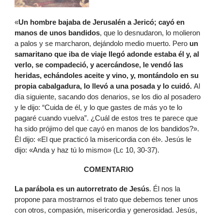
«
Un hombre bajaba de Jerusalén a Jericó; cayó en
manos de unos bandidos
, que lo desnudaron, lo molieron
a palos y se marcharon, dejándolo medio muerto. Pero
un
samaritano que iba de viaje llegó adonde estaba él y, al
verlo, se compadeció, y acercándose, le vendó las
heridas, echándoles aceite y vino, y, montándolo en su
propia cabalgadura, lo llevó a una posada y lo cuidó.
Al
día siguiente, sacando dos denarios, se los dio al posadero
y le dijo: “Cuida de él, y lo que gastes de más yo te lo
pagaré cuando vuelva”. ¿Cuál de estos tres te parece que
ha sido prójimo del que cayó en manos de los bandidos?».
Él dijo: «El que practicó la misericordia con él». Jesús le
dijo: «Anda y haz tú lo mismo» (Lc 10, 30-37).
COMENTARIO
La parábola es un autorretrato de Jesús
. Él nos la
propone para mostrarnos el trato que debemos tener unos
con otros, compasión, misericordia y generosidad. Jesús,