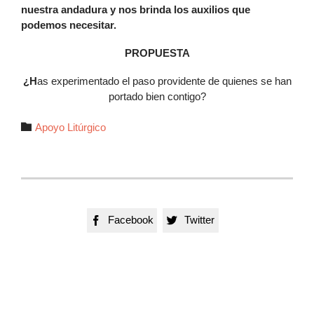
nuestra andadura y nos brinda los auxilios que
podemos necesitar.
PROPUESTA
¿H
as experimentado el paso providente de quienes se han
portado bien contigo?
Autor

Apoyo Litúrgico
Facebook
Twitter

