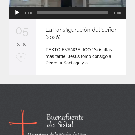
Reproductor
00:00
00:00
de
audio
05
LaTransfiguración del Señor
(2026)
08 '26
TEXTO EVANGÉLICO “Seis días
más tarde, Jesús tomó consigo a
M
0
Pedro, a Santiago y a…
e
e
n
c
a
n
t