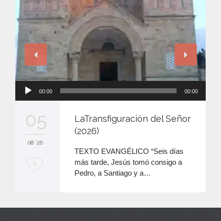
Reproductor
00:00
00:00
de
audio
05
LaTransfiguración del Señor
(2026)
08 '26
TEXTO EVANGÉLICO “Seis días
más tarde, Jesús tomó consigo a
M
0
Pedro, a Santiago y a…
e
e
n