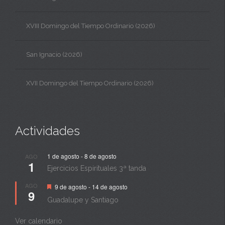
XVIII Domingo del Tiempo Ordinario (2026)
San Ignacio (2026)
XVII Domingo del Tiempo Ordinario (2026)
Actividades
1 de agosto
-
8 de agosto
AGO
1
Ejercicios Espirituales 3ª tanda
Destacado
AGO
9 de agosto
-
14 de agosto
9
Guadalupe y Santiago
Ver calendario