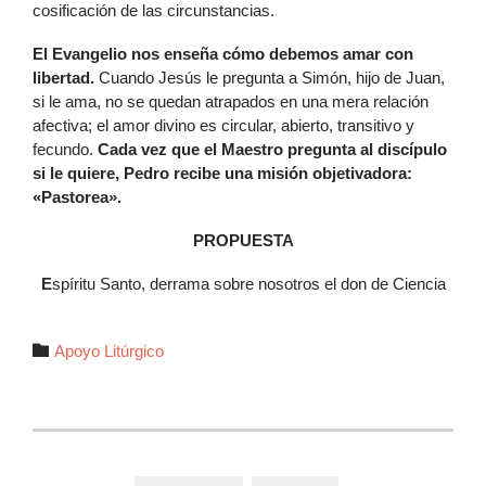
cosificación de las circunstancias.
E
l Evangelio nos enseña cómo debemos amar con
libertad.
Cuando Jesús le pregunta a Simón, hijo de Juan,
si le ama, no se quedan atrapados en una mera relación
afectiva; el amor divino es circular, abierto, transitivo y
fecundo.
Cada vez que el Maestro pregunta al discípulo
si le quiere, Pedro recibe una misión objetivadora:
«Pastorea».
PROPUESTA
E
spíritu Santo, derrama sobre nosotros el don de Ciencia
Autor

Apoyo Litúrgico