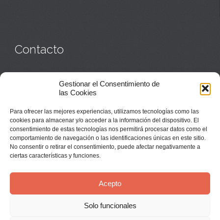
Contacto
Monasterio:
949 835 032
Gestionar el Consentimiento de
Casa de acogida:
609 423 521
o
949 835 058
las Cookies
Parroquia y sacerdotes:
949 835 111
Capellán:
949 835 025
Para ofrecer las mejores experiencias, utilizamos tecnologías como las
Monasterio:
monasterio@buenafuente.org
cookies para almacenar y/o acceder a la información del dispositivo. El
Información:
informacion@buenafuente.org
consentimiento de estas tecnologías nos permitirá procesar datos como el
Casa de acogida:
acogida@buenafuente.org
comportamiento de navegación o las identificaciones únicas en este sitio.
Ángel Moreno:
angel@buenafuente.org
No consentir o retirar el consentimiento, puede afectar negativamente a
ciertas características y funciones.
Acepto
Solo funcionales
© Buenafuente del Sistal 2025 |
Aviso Legal