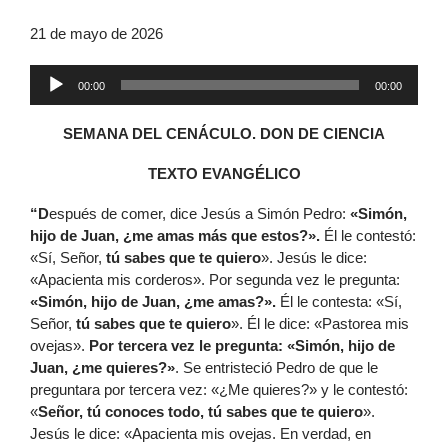
21 de mayo de 2026
Reproductor
00:00
00:00
de
audio
SEMANA DEL CENÁCULO. DON DE CIENCIA
TEXTO EVANGÉLICO
“D
espués de comer, dice Jesús a Simón Pedro:
«Simón,
hijo de Juan, ¿me amas más que estos?».
Él le contestó:
«Sí, Señor,
tú sabes que te quiero
». Jesús le dice:
«Apacienta mis corderos». Por segunda vez le pregunta:
«Simón, hijo de Juan, ¿me amas?».
Él le contesta: «Sí,
Señor,
tú sabes que te quiero
». Él le dice: «Pastorea mis
ovejas».
Por tercera vez le pregunta: «Simón, hijo de
Juan, ¿me quieres?»
. Se entristeció Pedro de que le
preguntara por tercera vez: «¿Me quieres?» y le contestó:
«
Señor, tú conoces todo, tú sabes que te quiero
».
Jesús le dice: «Apacienta mis ovejas. En verdad, en