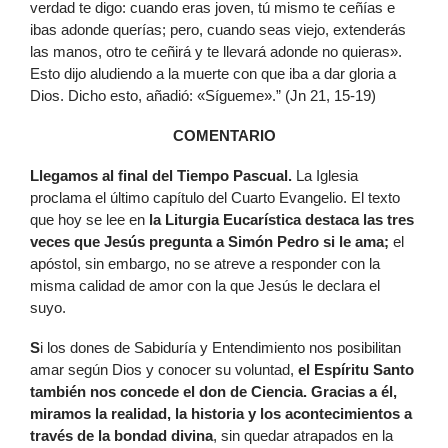
verdad te digo: cuando eras joven, tú mismo te ceñías e
ibas adonde querías; pero, cuando seas viejo, extenderás
las manos, otro te ceñirá y te llevará adonde no quieras».
Esto dijo aludiendo a la muerte con que iba a dar gloria a
Dios. Dicho esto, añadió: «Sígueme».” (Jn 21, 15-19)
COMENTARIO
L
legamos al final del Tiempo Pascual.
La Iglesia
proclama el último capítulo del Cuarto Evangelio. El texto
que hoy se lee en
la Liturgia Eucarística destaca las tres
veces que Jesús pregunta a Simón Pedro si le ama;
el
apóstol, sin embargo, no se atreve a responder con la
misma calidad de amor con la que Jesús le declara el
suyo.
S
i los dones de Sabiduría y Entendimiento nos posibilitan
amar según Dios y conocer su voluntad,
el Espíritu Santo
también nos concede el don de Ciencia. Gracias a él,
miramos la realidad, la historia y los acontecimientos a
través de la bondad divina
, sin quedar atrapados en la