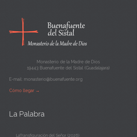
c
a
n
t
a
Monasterio de la Madre de Dios
19443 Buenafuente del Sistal (Guadalajara)
E-mail:
monasterio@buenafuente.org
Cómo llegar
→
La Palabra
LaTransfiguración del Señor (2026)