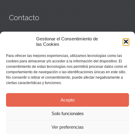
Contacto
Monasterio:
949 835 032
Gestionar el Consentimiento de
Casa de acogida:
609 423 521
o
949 835 058
las Cookies
Parroquia y sacerdotes:
949 835 111
Capellán:
949 835 025
Para ofrecer las mejores experiencias, utilizamos tecnologías como las
Monasterio:
monasterio@buenafuente.org
cookies para almacenar y/o acceder a la información del dispositivo. El
Información:
informacion@buenafuente.org
consentimiento de estas tecnologías nos permitirá procesar datos como el
Casa de acogida:
acogida@buenafuente.org
comportamiento de navegación o las identificaciones únicas en este sitio.
Ángel Moreno:
angel@buenafuente.org
No consentir o retirar el consentimiento, puede afectar negativamente a
ciertas características y funciones.
Acepto
Solo funcionales
© Buenafuente del Sistal 2025 |
Aviso Legal
Ver preferencias
↑