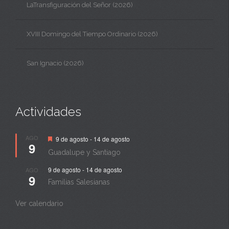
LaTransfiguración del Señor (2026)
XVIII Domingo del Tiempo Ordinario (2026)
San Ignacio (2026)
Actividades
Destacado
AGO
9 de agosto
-
14 de agosto
9
Guadalupe y Santiago
9 de agosto
-
14 de agosto
AGO
9
Familias Salesianas
Ver calendario