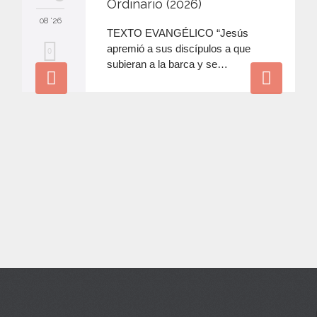
Ordinario (2026)
08 '26
TEXTO EVANGÉLICO “Jesús
apremió a sus discípulos a que
M
0
subieran a la barca y se…
e
e
n
c
a
n
t
a