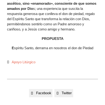
ascético, sino «enamorado», consciente de que somos
amados por Dio
s; una experiencia que suscita la
respuesta generosa que conlleva el don de piedad, regalo
del Espíritu Santo que transforma la relación con Dios,
permitiéndonos sentirlo como un Padre amoroso y
cariñoso, y a Jesús como amigo y hermano.
PROPUESTA
E
spíritu Santo, derrama en nosotros el don de Piedad
Autor
Apoyo Litúrgico

Facebook
Twitter

