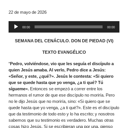
22 de mayo de 2026
Reproductor
00:00
00:00
de
audio
SEMANA DEL CENÁCULO. DON DE PIEDAD (VI)
TEXTO EVANGÉLICO
“
Pedro, volviéndose, vio que les seguía el discípulo a
quien Jesús amaba. Al verlo, Pedro dice a Jesús:
«Señor, y este, ¿qué?».
Jesús le contesta: «Si quiero
que se quede hasta que yo venga, ¿a ti qué? Tú
sígueme».
Entonces se empezó a correr entre los
hermanos el rumor de que ese discípulo no moriría. Pero
no le dijo Jesús que no moriría, sino: «Si quiero que se
quede hasta que yo venga, ¿a ti qué?». Este es el discípulo
que da testimonio de todo esto y lo ha escrito; y nosotros
sabemos que su testimonio es verdadero. Muchas otras
cosas hizo Jesús. Si se escribieran una por una, pienso