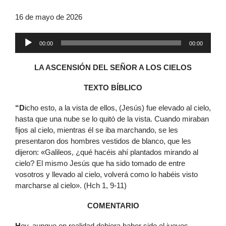
16 de mayo de 2026
Reproductor
00:00
00:00
de
audio
LA ASCENSIÓN DEL SEÑOR A LOS CIELOS
TEXTO BÍBLICO
“D
icho esto, a la vista de ellos, (Jesús) fue elevado al cielo,
hasta que una nube se lo quitó de la vista. Cuando miraban
fijos al cielo, mientras él se iba marchando, se les
presentaron dos hombres vestidos de blanco, que les
dijeron: «Galileos, ¿qué hacéis ahí plantados mirando al
cielo? El mismo Jesús que ha sido tomado de entre
vosotros y llevado al cielo, volverá como lo habéis visto
marcharse al cielo». (Hch 1, 9-11)
COMENTARIO
H
oy, aunque en realidad debiera haber sido el jueves —