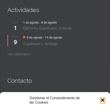
Actividades
1 de agosto
-
8 de agosto
AGO
1
Ejercicios Espirituales 3ª tanda
Destacado
AGO
9 de agosto
-
14 de agosto
9
Guadalupe y Santiago
Ver calendario
Contacto
Monasterio:
949 835 032
Gestionar el Consentimiento de
Casa de acogida:
609 423 521
o
949 835 058
las Cookies
Parroquia y sacerdotes:
949 835 111
Capellán:
949 835 025