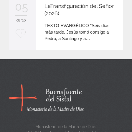
05
LaTransfiguración del Señor
(2026)
08 '26
TEXTO EVANGÉLICO “Seis días
más tarde, Jesús tomó consigo a
M
0
Pedro, a Santiago y a…
e
e
n
c
a
n
t
a
Monasterio de la Madre de Dios