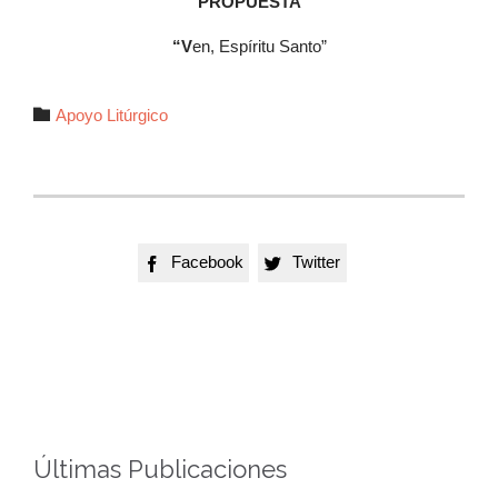
PROPUESTA
“V
en, Espíritu Santo”
Autor

Apoyo Litúrgico
Facebook
Twitter


Últimas Publicaciones