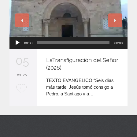
Reproductor
00:00
00:00
de
audio
05
LaTransfiguración del Señor
(2026)
08 '26
TEXTO EVANGÉLICO “Seis días
más tarde, Jesús tomó consigo a
M
0
Pedro, a Santiago y a…
e
e
n
c