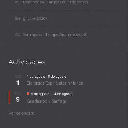
XVIII Domingo del Tiempo Ordinario (2026)
San Ignacio (2026)
XVII Domingo del Tiempo Ordinario (2026)
Actividades
1 de agosto
-
8 de agosto
AGO
1
Ejercicios Espirituales 3ª tanda
Destacado
AGO
9 de agosto
-
14 de agosto
9
Guadalupe y Santiago
Ver calendario