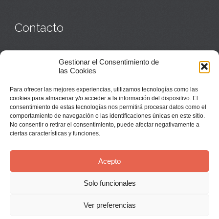
Contacto
Monasterio:
949 835 032
Gestionar el Consentimiento de
Casa de acogida:
609 423 521
o
949 835 058
las Cookies
Parroquia y sacerdotes:
949 835 111
Capellán:
949 835 025
Para ofrecer las mejores experiencias, utilizamos tecnologías como las
Monasterio:
monasterio@buenafuente.org
cookies para almacenar y/o acceder a la información del dispositivo. El
Información:
informacion@buenafuente.org
consentimiento de estas tecnologías nos permitirá procesar datos como el
Casa de acogida:
acogida@buenafuente.org
comportamiento de navegación o las identificaciones únicas en este sitio.
Ángel Moreno:
angel@buenafuente.org
No consentir o retirar el consentimiento, puede afectar negativamente a
ciertas características y funciones.
Acepto
Solo funcionales
© Buenafuente del Sistal 2025 |
Aviso Legal
Ver preferencias
↑