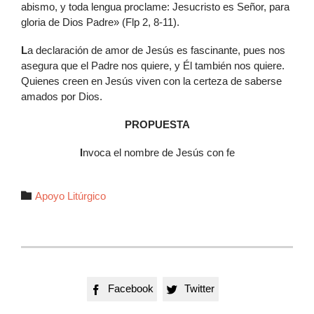
abismo, y toda lengua proclame: Jesucristo es Señor, para
gloria de Dios Padre» (Flp 2, 8-11).
L
a declaración de amor de Jesús es fascinante, pues nos
asegura que el Padre nos quiere, y Él también nos quiere.
Quienes creen en Jesús viven con la certeza de saberse
amados por Dios.
PROPUESTA
I
nvoca el nombre de Jesús con fe
Autor

Apoyo Litúrgico
Facebook
Twitter

