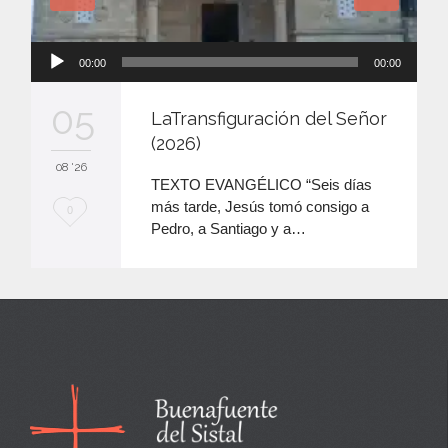
Reproductor
00:00
00:00
de
audio
05
LaTransfiguración del Señor
(2026)
08 '26
TEXTO EVANGÉLICO “Seis días
más tarde, Jesús tomó consigo a
M
0
Pedro, a Santiago y a…
e
e
n
c
a
n
t