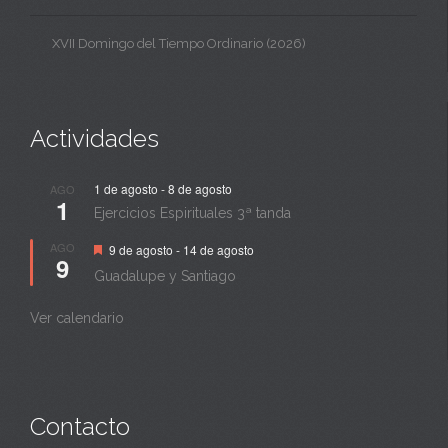
XVII Domingo del Tiempo Ordinario (2026)
Actividades
1 de agosto
-
8 de agosto
AGO
1
Ejercicios Espirituales 3ª tanda
Destacado
AGO
9 de agosto
-
14 de agosto
9
Guadalupe y Santiago
Ver calendario
Contacto