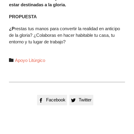
estar destinadas a la gloria.
PROPUESTA
¿P
restas tus manos para convertir la realidad en anticipo
de la gloria? ¿Colaboras en hacer habitable tu casa, tu
entorno y tu lugar de trabajo?
Autor

Apoyo Litúrgico
Facebook
Twitter

