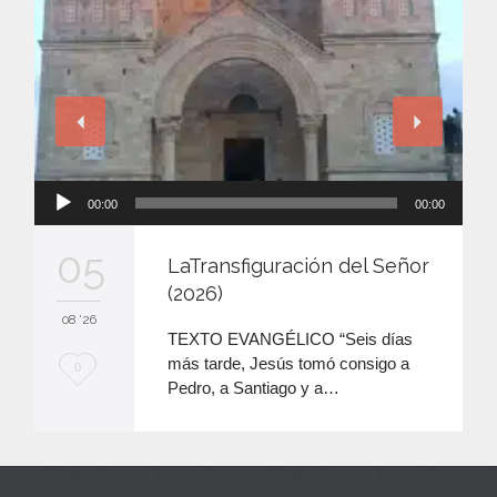
Reproductor
00:00
00:00
de
audio
05
LaTransfiguración del Señor
(2026)
08 '26
TEXTO EVANGÉLICO “Seis días
más tarde, Jesús tomó consigo a
M
0
Pedro, a Santiago y a…
e
e
n