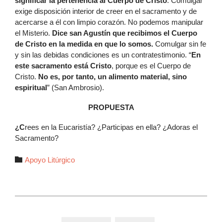
significar la pertenencia al Cuerpo de Cristo
. Comulgar
exige disposición interior de creer en el sacramento y de
acercarse a él con limpio corazón. No podemos manipular
el Misterio.
Dice san Agustín que recibimos el Cuerpo
de Cristo en la medida en que lo somos.
Comulgar sin fe
y sin las debidas condiciones es un contratestimonio. “
En
este sacramento está Cristo
, porque es el Cuerpo de
Cristo.
No es, por tanto, un alimento material, sino
espiritual
” (San Ambrosio).
PROPUESTA
¿C
rees en la Eucaristía? ¿Participas en ella? ¿Adoras el
Sacramento?
Autor

Apoyo Litúrgico