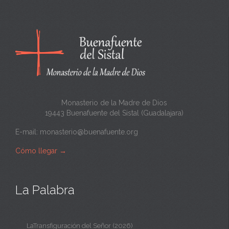
c
a
n
t
a
Monasterio de la Madre de Dios
19443 Buenafuente del Sistal (Guadalajara)
E-mail:
monasterio@buenafuente.org
Cómo llegar
→
La Palabra
LaTransfiguración del Señor (2026)