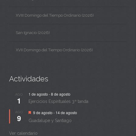
XVIII Domingo del Tiempo Ordinario (2026)
San Ignacio (2026)
XVII Domingo del Tiempo Ordinario (2026)
Actividades
1 de agosto
-
8 de agosto
AGO
1
Ejercicios Espirituales 3ª tanda
Destacado
AGO
9 de agosto
-
14 de agosto
9
Guadalupe y Santiago
Ver calendario