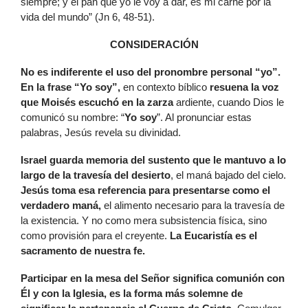
siempre; y el pan que yo le voy a dar, es mi carne por la
vida del mundo” (Jn 6, 48-51).
CONSIDERACIÓN
No es indiferente el uso del pronombre personal “yo”.
En la frase “Yo soy”,
en contexto bíblico
resuena la voz
que Moisés escuchó en la zarza
ardiente, cuando Dios le
comunicó su nombre: “
Yo soy
”. Al pronunciar estas
palabras, Jesús revela su divinidad.
Israel guarda memoria del sustento que le mantuvo a lo
largo de la travesía del desierto
, el maná bajado del cielo.
Jesús toma esa referencia para presentarse como el
verdadero maná,
el alimento necesario para la travesía de
la existencia. Y no como mera subsistencia física, sino
como provisión para el creyente.
La Eucaristía es el
sacramento de nuestra fe.
Participar en la mesa del Señor significa comunión con
Él y con la Iglesia, es la forma más solemne de