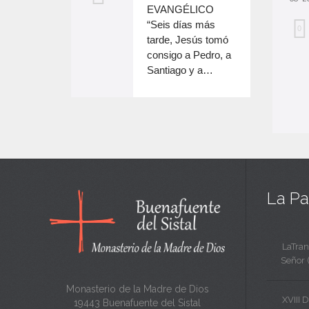
o
EVANGÉLICO
e
disminuir
“Seis días más
M
0
el
e
tarde, Jesús tomó
e
volumen.
consigo a Pedro, a
n
Santiago y a…
e
c
n
a
c
n
a
t
n
a
t
La Pa
a
LaTran
Señor 
Monasterio de la Madre de Dios
XVIII 
19443 Buenafuente del Sistal