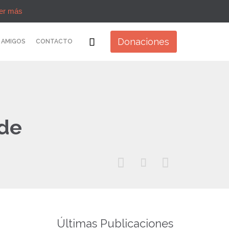
er más
Skip

Donaciones
AMIGOS
CONTACTO
to
content
 de



Últimas Publicaciones