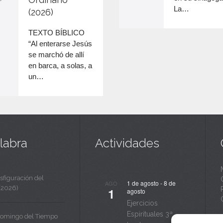
para
v
La…
(2026)
n
aumentar
o
c
TEXTO BÍBLICO
disminuir
“Al enterarse Jesús
a
el
se marchó de allí
volumen.
n
en barca, a solas, a
un…
t
a
labra
Actividades
sfiguración del
1 de agosto
-
8 de
AGO
(2026)
1
agosto
Ejercicios
Espirituales 3ª
Domingo del Tiempo