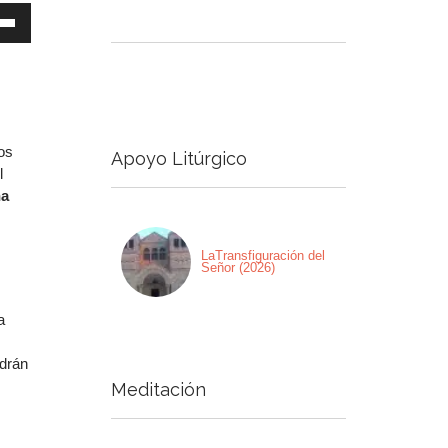
a
s
a
a/abajo
os
Apoyo Litúrgico
ntar
l
na
nuir
men.
LaTransfiguración del
Señor (2026)
a
ndrán
Meditación