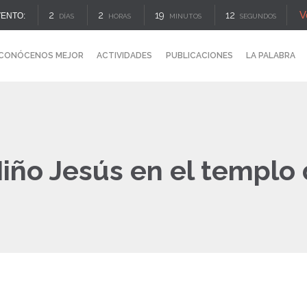
V
2
2
19
11
VENTO:
DÍAS
HORAS
MINUTOS
SEGUNDOS
CONÓCENOS MEJOR
ACTIVIDADES
PUBLICACIONES
LA PALABRA
iño Jesús en el templo