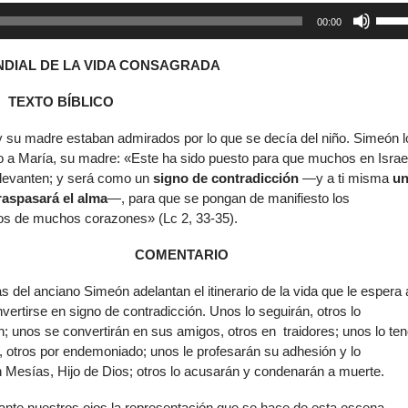
Reproductor
Utiliz
00:00
de
las
audio
tecla
DIAL DE LA VIDA CONSAGRADA
de
flech
TEXTO BÍBLICO
arrib
para
y su madre estaban admirados por lo que se decía del niño. Simeón l
aume
jo a María, su madre: «Este ha sido puesto para que muchos en Israe
o
 levanten; y será como un
signo de contradicción
—y a ti misma
u
dismi
raspasará el alma
—, para que se pongan de manifiesto los
el
s de muchos corazones» (Lc 2, 33-35).
volu
COMENTARIO
s del anciano Simeón adelantan el itinerario de la vida que le espera 
vertirse en signo de contradicción. Unos lo seguirán, otros lo
; unos se convertirán en sus amigos, otros en traidores; unos lo te
, otros por endemoniado; unos le profesarán su adhesión y lo
 Mesías, Hijo de Dios; otros lo acusarán y condenarán a muerte.
ante nuestros ojos la representación que se hace de esta escena