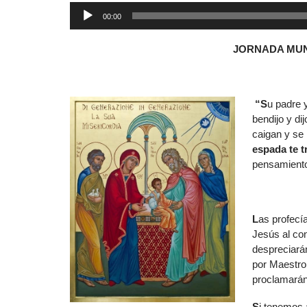
00:00
JORNADA MUN
“S
u padre 
bendijo y di
caigan y se
espada te t
pensamiento
L
as profecía
Jesús al con
despreciarán
por Maestro
proclamarán
S
i tenemos 