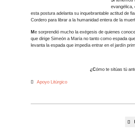
evangélica,
esta postura adelanta su inquebrantable actitud de fia
Cordero para librar a la humanidad entera de la muert
M
e sorprendió mucho la exégesis de quienes conocen 
que dirige Simeón a María no tanto como espada que 
levanta la espada que impedía entrar en el jardín pr
¿C
ómo te sitúas tú an
Autor
Apoyo Litúrgico

