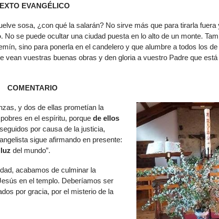
EXTO EVANGÉLICO
de
flech
 vuelve sosa, ¿con qué la salarán? No sirve más que para tirarla fuera 
arrib
o
. No se puede ocultar una ciudad puesta en lo alto de un monte. Ta
para
mín, sino para ponerla en el candelero y que alumbre a todos los de
aume
que vean vuestras buenas obras y den gloria a vuestro Padre que está
o
dismi
el
COMENTARIO
volu
as, y dos de ellas prometían la
 pobres en el espíritu, porque
de ellos
seguidos por causa de la justicia,
vangelista sigue afirmando en presente:
 luz
del mundo”.
vidad, acabamos de culminar la
 Jesús en el templo. Deberíamos ser
dos por gracia, por el misterio de la