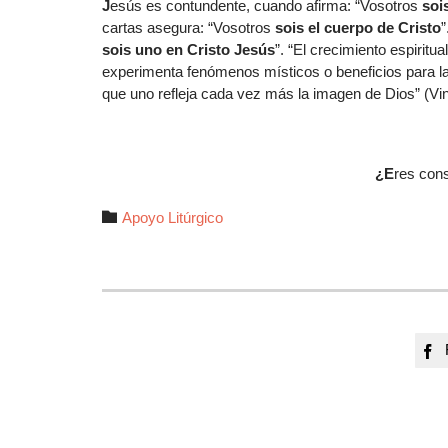
J
esús es contundente, cuando afirma: “Vosotros
soi
cartas asegura: “Vosotros
sois el cuerpo de Cristo
”
sois uno en Cristo Jesús
”. “El crecimiento espiritu
experimenta fenómenos místicos o beneficios para la 
que uno refleja cada vez más la imagen de Dios” (Vinc
¿E
res cons
Autor

Apoyo Litúrgico
