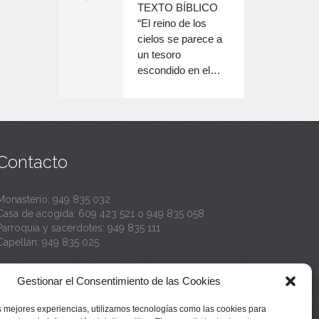
o
TEXTO BÍBLICO
e
n
disminuir
“El reino de los
el
e
cielos se parece a
c
volumen.
un tesoro
n
a
escondido en el…
c
n
a
t
n
a
t
Contacto
a
Monasterio:
949 835 032
Casa de acogida:
609 423 521
o
949 835 058
Parroquia y sacerdotes:
949 835 111
Capellán:
949 835 025
Monasterio:
monasterio@buenafuente.org
Gestionar el Consentimiento de las Cookies
Información:
informacion@buenafuente.org
Casa de acogida:
acogida@buenafuente.org
s mejores experiencias, utilizamos tecnologías como las cookies para