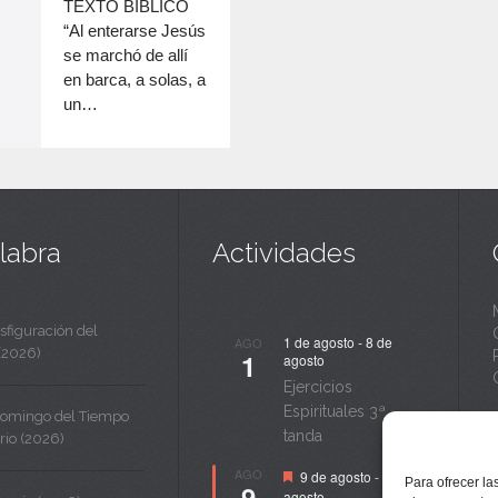
c
TEXTO BÍBLICO
disminuir
“Al enterarse Jesús
a
el
se marchó de allí
volumen.
n
en barca, a solas, a
un…
t
a
labra
Actividades
sfiguración del
1 de agosto
-
8 de
AGO
(2026)
1
agosto
Ejercicios
Espirituales 3ª
Domingo del Tiempo
tanda
rio (2026)
Destacado
AGO
9 de agosto
-
14 de
Para ofrecer la
9
agosto