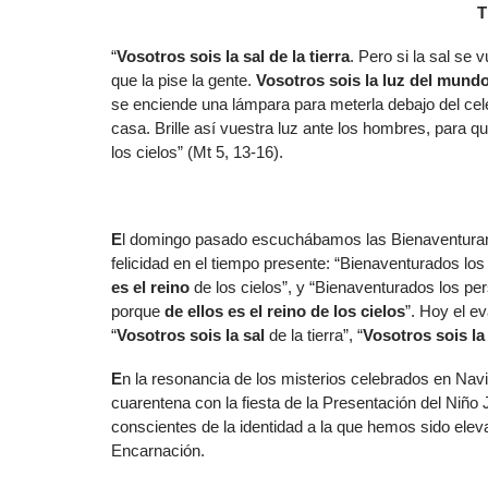
T
“
Vosotros sois la sal de la tierra
. Pero si la sal se
que la pise la gente.
Vosotros sois la luz del mund
se enciende una lámpara para meterla debajo del cele
casa. Brille así vuestra luz ante los hombres, para 
los cielos” (Mt 5, 13-16).
E
l domingo pasado escuchábamos las Bienaventuranz
felicidad en el tiempo presente: “Bienaventurados los
es el reino
de los cielos”, y “Bienaventurados los per
porque
de ellos es el reino de los cielos
”. Hoy el e
“
Vosotros sois la sal
de la tierra”, “
Vosotros sois la
E
n la resonancia de los misterios celebrados en Na
cuarentena con la fiesta de la Presentación del Niño
conscientes de la identidad a la que hemos sido eleva
Encarnación.