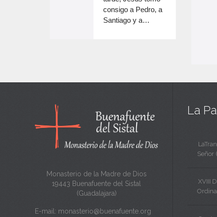
e
volumen.
consigo a Pedro, a
n
Santiago y a…
e
c
n
a
c
n
a
t
n
a
t
La Pa
a
LaTran
Señor 
Monasterio de la Madre de Dios
XVIII 
19443 Buenafuente del Sistal
Ordina
(Guadalajara)
E-mail:
monasterio@buenafuente.org