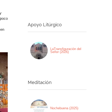
a
y
a/abajo
mpoco
Apoyo Litúrgico
ntar
 en
nuir
men.
LaTransfiguración del
Señor (2026)
Meditación
Nochebuena (2025)