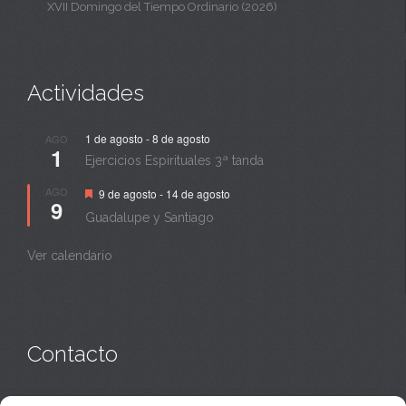
XVII Domingo del Tiempo Ordinario (2026)
Actividades
1 de agosto
-
8 de agosto
AGO
1
Ejercicios Espirituales 3ª tanda
Destacado
AGO
9 de agosto
-
14 de agosto
9
Guadalupe y Santiago
Ver calendario
Contacto
Monasterio:
949 835 032