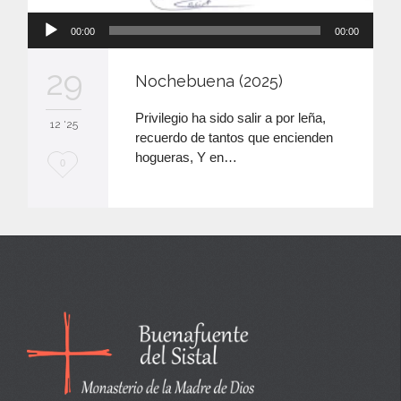
Reproductor
00:00
00:00
de
audio
29
Nochebuena (2025)
Privilegio ha sido salir a por leña,
12 '25
recuerdo de tantos que encienden
hogueras, Y en…
M
0
e
e
n
c
a
n
t
a