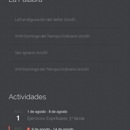
LaTransfiguración del Señor (2026)
XVIII Domingo del Tiempo Ordinario (2026)
San Ignacio (2026)
XVII Domingo del Tiempo Ordinario (2026)
Actividades
1 de agosto
-
8 de agosto
AGO
1
Ejercicios Espirituales 3ª tanda
Destacado
AGO
9 de agosto
-
14 de agosto