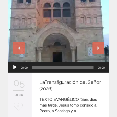
Reproductor
00:00
00:00
de
audio
05
LaTransfiguración del Señor
(2026)
08 '26
TEXTO EVANGÉLICO “Seis días
más tarde, Jesús tomó consigo a
M
0
Pedro, a Santiago y a…
e