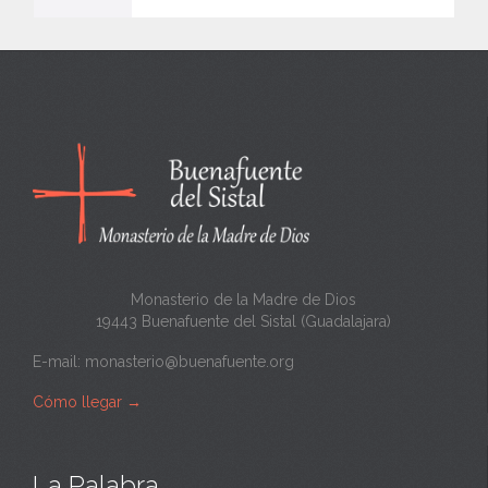
e
n
c
a
n
t
a
Monasterio de la Madre de Dios
19443 Buenafuente del Sistal (Guadalajara)
E-mail:
monasterio@buenafuente.org
Cómo llegar
→
La Palabra