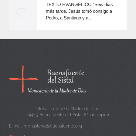
TEXTO EVANGÉLICO “Seis días
más tarde, Jesús tomó consigo a
M
0
Pedro, a Santiago y a…
e
e
n
c
a
n
t
a
Monasterio de la Madre de Dios
19443 Buenafuente del Sistal (Guadalajara)
E-mail:
monasterio@buenafuente.org