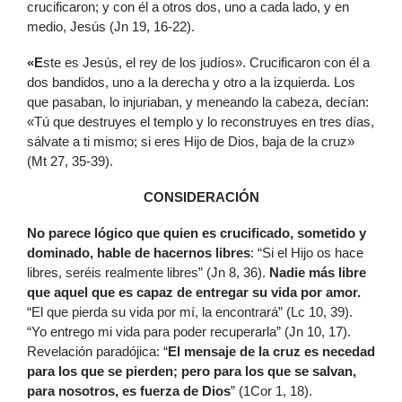
crucificaron; y con él a otros dos, uno a cada lado, y en
medio, Jesús (Jn 19, 16-22).
«E
ste es Jesús, el rey de los judíos». Crucificaron con él a
dos bandidos, uno a la derecha y otro a la izquierda. Los
que pasaban, lo injuriaban, y meneando la cabeza, decían:
«Tú que destruyes el templo y lo reconstruyes en tres días,
sálvate a ti mismo; si eres Hijo de Dios, baja de la cruz»
(Mt 27, 35-39).
CONSIDERACIÓN
No parece lógico que quien es crucificado, sometido y
dominado, hable de hacernos libres
: “Si el Hijo os hace
libres, seréis realmente libres” (Jn 8, 36).
Nadie más libre
que aquel que es capaz de entregar su vida por amor.
“El que pierda su vida por mí, la encontrará” (Lc 10, 39).
“Yo entrego mi vida para poder recuperarla” (Jn 10, 17).
Revelación paradójica: “
El mensaje de la cruz es necedad
para los que se pierden; pero para los que se salvan,
para nosotros, es fuerza de Dios
” (1Cor 1, 18).