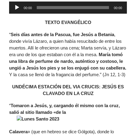
Reproductor
00:00
00:00
de
audio
TEXTO EVANGÉLICO
“
Seis días antes de la Pascua, fue Jesús a Betania
,
donde vivía Lázaro, a quien había resucitado de entre los
muertos. Allí le ofrecieron una cena; Marta servía, y Lázaro
era uno de los que estaban con él a la mesa.
María tomó
una libra de perfume de nardo, auténtico y costoso, le
ungió a Jesús los pies y se los enjugó con su cabellera.
Y la casa se llenó de la fragancia del perfume.” (Jn 12, 1-3)
UNDÉCIMA ESTACIÓN DEL VIA CRUCIS: JESÚS ES
CLAVADO EN LA CRUZ
“
Tomaron a Jesús, y, cargando él mismo con la cruz,
salió al sitio llamado «de la
Calavera
» (que en hebreo se dice Gólgota), donde lo