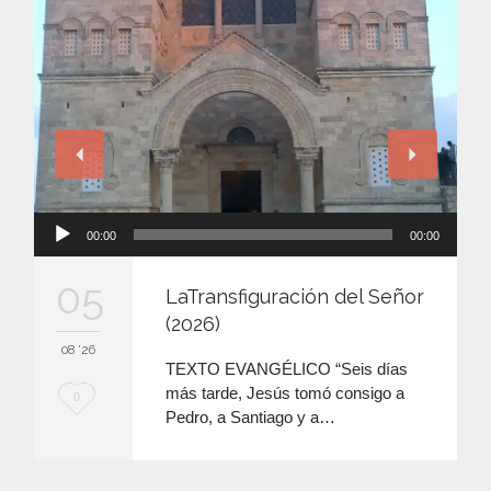
Reproductor
00:00
00:00
de
audio
05
LaTransfiguración del Señor
(2026)
08 '26
TEXTO EVANGÉLICO “Seis días
más tarde, Jesús tomó consigo a
M
0
Pedro, a Santiago y a…
e
e