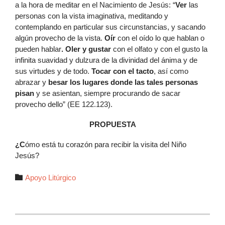
a la hora de meditar en el Nacimiento de Jesús: “
V
er
las
personas con la vista imaginativa, meditando y
contemplando en particular sus circunstancias, y sacando
algún provecho de la vista.
Oír
con el oído lo que hablan o
pueden hablar
. Oler y gustar
con el olfato y con el gusto la
infinita suavidad y dulzura de la divinidad del ánima y de
sus virtudes y de todo.
Tocar con el tacto
, así como
abrazar y
besar los lugares donde las tales personas
pisan
y se asientan, siempre procurando de sacar
provecho dello” (EE 122.123).
PROPUESTA
¿C
ómo está tu corazón para recibir la visita del Niño
Jesús?
Autor

Apoyo Litúrgico