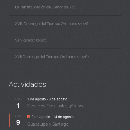
LaTransfiguración del Señor (2026)
XVIII Domingo del Tiempo Ordinario (2026)
San Ignacio (2026)
XVII Domingo del Tiempo Ordinario (2026)
Actividades
1 de agosto
-
8 de agosto
AGO
1
Ejercicios Espirituales 3ª tanda
Destacado
AGO
9 de agosto
-
14 de agosto
9
Guadalupe y Santiago