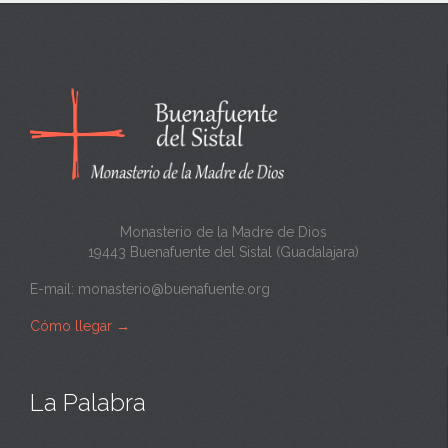
n
c
a
n
t
a
Monasterio de la Madre de Dios
19443 Buenafuente del Sistal (Guadalajara)
E-mail:
monasterio@buenafuente.org
Cómo llegar
→
La Palabra