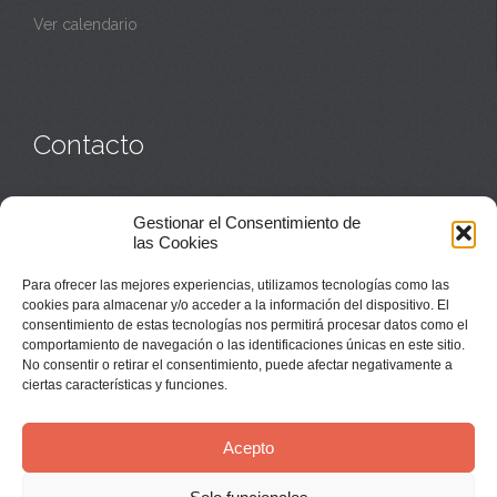
Ver calendario
Contacto
Monasterio:
949 835 032
Gestionar el Consentimiento de
Casa de acogida:
609 423 521
o
949 835 058
las Cookies
Parroquia y sacerdotes:
949 835 111
Capellán:
949 835 025
Para ofrecer las mejores experiencias, utilizamos tecnologías como las
Monasterio:
monasterio@buenafuente.org
cookies para almacenar y/o acceder a la información del dispositivo. El
Información:
informacion@buenafuente.org
consentimiento de estas tecnologías nos permitirá procesar datos como el
Casa de acogida:
acogida@buenafuente.org
comportamiento de navegación o las identificaciones únicas en este sitio.
Ángel Moreno:
angel@buenafuente.org
No consentir o retirar el consentimiento, puede afectar negativamente a
ciertas características y funciones.
Acepto