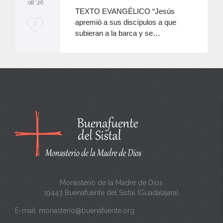
08 '26
TEXTO EVANGÉLICO “Jesús
apremió a sus discípulos a que
M
0
subieran a la barca y se…
e
e
n
c
a
n
t
a
Monasterio de la Madre de Dios
19443 Buenafuente del Sistal (Guadalajara)
E-mail:
monasterio@buenafuente.org