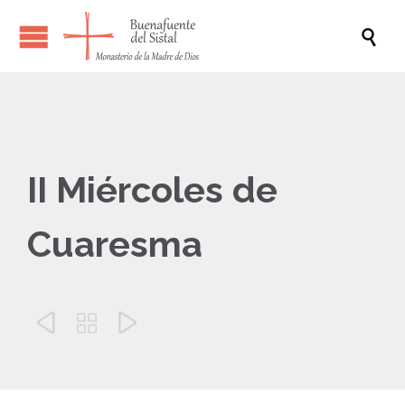

II Miércoles de
Cuaresma


