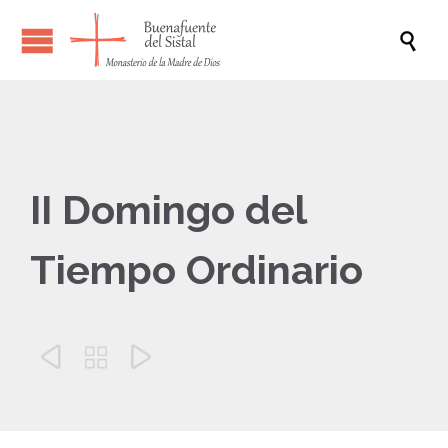

II Domingo del
Tiempo Ordinario


