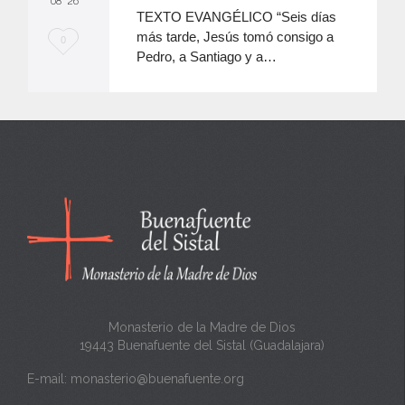
08 '26
TEXTO EVANGÉLICO “Seis días
más tarde, Jesús tomó consigo a
M
0
Pedro, a Santiago y a…
e
e
n
c
a
n
t
a
Monasterio de la Madre de Dios
19443 Buenafuente del Sistal (Guadalajara)
E-mail:
monasterio@buenafuente.org