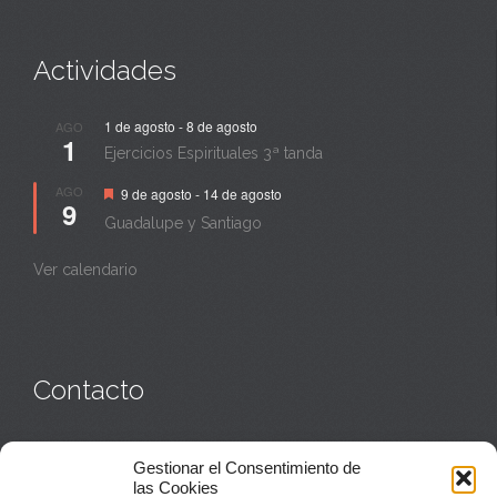
Actividades
1 de agosto
-
8 de agosto
AGO
1
Ejercicios Espirituales 3ª tanda
Destacado
AGO
9 de agosto
-
14 de agosto
9
Guadalupe y Santiago
Ver calendario
Contacto
Monasterio:
949 835 032
Gestionar el Consentimiento de
Casa de acogida:
609 423 521
o
949 835 058
las Cookies
Parroquia y sacerdotes:
949 835 111