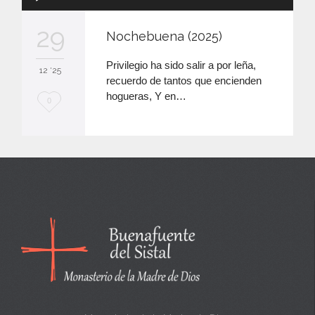
de
audio
29
Nochebuena (2025)
Privilegio ha sido salir a por leña,
12 '25
recuerdo de tantos que encienden
hogueras, Y en…
M
0
e
e
n
c
a
n
t
a