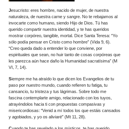
J
esucristo: eres hombre, nacido de mujer, de nuestra
naturaleza, de nuestra carne y sangre. No te rebajamos al
invocarte como humano, siendo Hijo de Dios. Tú has
querido compartir nuestra identidad, y te has queridos
mostrar corpóreo, tangible, mortal. Dice Santa Teresa: “Yo
sólo podía pensar en Cristo como hombre” (Vida 9, 6).
“Creo queda dado a entender lo que conviene, por
espirituales que sean, no huir tanto de cosas corpóreas que
les parezca aún hace daño la Humanidad sacratísima” (M
VI, 7, 14).
S
iempre me ha atraído lo que dicen los Evangelios de tu
paso por nuestro mundo, cuando refieren tu fatiga, tu
cansancio, tu tristeza y tus lágrimas. Sobre todo me
fascina contemplarte amigo, relacionado con los tuyos,
atrayéndolos hacia ti con propuestas compasivas y
misericordiosas: “Venid a mí todos los que estáis cansados
y agobiados, y yo os aliviaré” (Mt 11, 28).
C
uando te has revelado a los místicos, te has querido