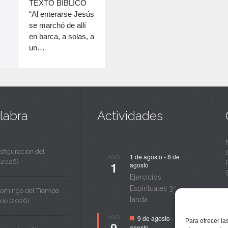
c
TEXTO BÍBLICO
disminuir
“Al enterarse Jesús
a
el
se marchó de allí
volumen.
n
en barca, a solas, a
un…
t
a
labra
Actividades
sfiguración del
1 de agosto
-
8 de
AGO
(2026)
1
agosto
Ejercicios
Espirituales 3ª
Domingo del Tiempo
tanda
rio (2026)
Destacado
AGO
9 de agosto
-
14 de
Para ofrecer la
9
agosto