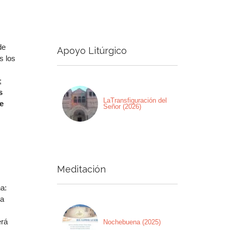
a
a/abajo
de
Apoyo Litúrgico
ntar
s los
nuir
;
s
men.
LaTransfiguración del
e
Señor (2026)
Meditación
a:
ra
erá
Nochebuena (2025)