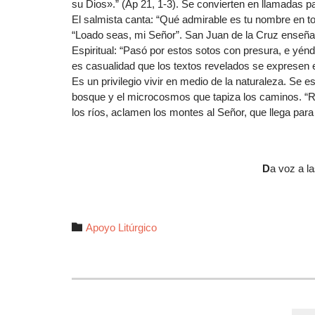
su Dios».” (Ap 21, 1-3). Se convierten en llamadas pa
El salmista canta: “Qué admirable es tu nombre en toda
“Loado seas, mi Señor”. San Juan de la Cruz enseña 
Espiritual: “Pasó por estos sotos con presura, e yén
es casualidad que los textos revelados se expresen e
Es un privilegio vivir en medio de la naturaleza. Se es
bosque y el microcosmos que tapiza los caminos. “Ret
los ríos, aclamen los montes al Señor, que llega para re
D
a voz a la
Autor

Apoyo Litúrgico