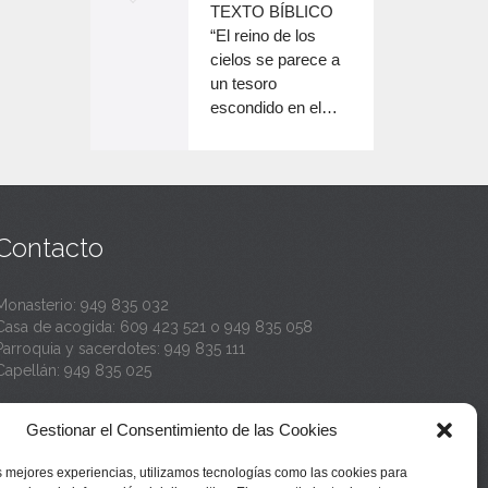
o
TEXTO BÍBLICO
e
n
disminuir
“El reino de los
el
e
cielos se parece a
c
volumen.
un tesoro
n
a
escondido en el…
c
n
a
t
n
a
t
Contacto
a
Monasterio:
949 835 032
Casa de acogida:
609 423 521
o
949 835 058
Parroquia y sacerdotes:
949 835 111
Capellán:
949 835 025
Monasterio:
monasterio@buenafuente.org
Gestionar el Consentimiento de las Cookies
Información:
informacion@buenafuente.org
Casa de acogida:
acogida@buenafuente.org
s mejores experiencias, utilizamos tecnologías como las cookies para