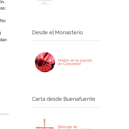
ón.
ras:
 No
Desde el Monasterio
l
udan
Unidos en la oración,
en Comunión!
Carta desde Buenafuente
Mensaje de