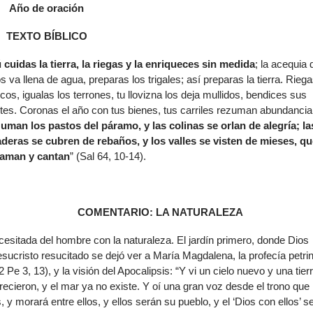
Año de oración
de
flech
TEXTO BÍBLICO
arrib
para
 cuidas la tierra, la riegas y la enriqueces sin medida
; la acequia 
aume
s va llena de agua, preparas los trigales; así preparas la tierra. Riega
o
cos, igualas los terrones, tu llovizna los deja mullidos, bendices sus
dismi
tes. Coronas el año con tus bienes, tus carriles rezuman abundancia
el
uman los pastos del páramo, y las colinas se orlan de alegría; la
volu
deras se cubren de rebaños, y los valles se visten de mieses, qu
laman y cantan
” (Sal 64, 10-14).
COMENTARIO: LA NATURALEZA
ecesitada del hombre con la naturaleza. El jardín primero, donde Dios
sucristo resucitado se dejó ver a María Magdalena, la profecía petrin
e 3, 13), y la visión del Apocalipsis: “Y vi un cielo nuevo y una tier
arecieron, y el mar ya no existe. Y oí una gran voz desde el trono que
y morará entre ellos, y ellos serán su pueblo, y el ‘Dios con ellos’ s