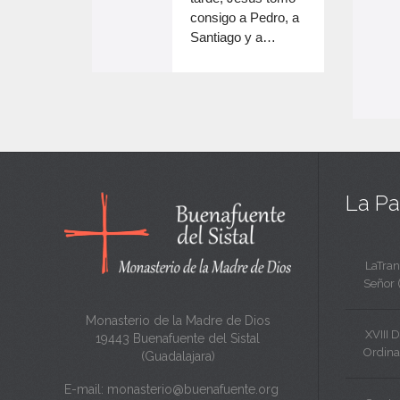
e
volumen.
consigo a Pedro, a
n
Santiago y a…
e
c
n
a
c
n
a
t
n
a
t
La Pa
a
LaTran
Señor 
Monasterio de la Madre de Dios
XVIII 
19443 Buenafuente del Sistal
Ordina
(Guadalajara)
E-mail:
monasterio@buenafuente.org