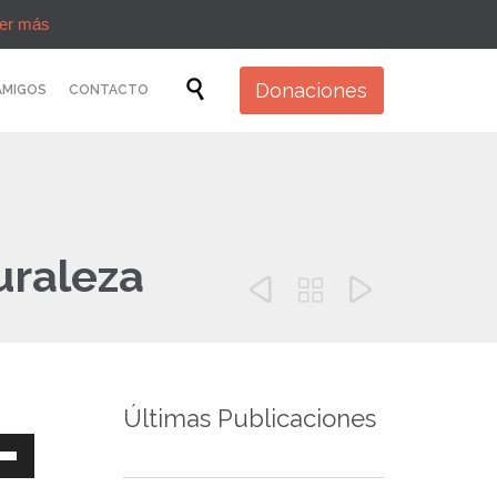
er más
Skip

Donaciones
AMIGOS
CONTACTO
to
content
uraleza



Últimas Publicaciones
a
s