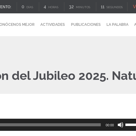
V
0
4
32
11
ENTO:
DÍAS
HORAS
MINUTOS
SEGUNDOS
ONÓCENOS MEJOR
ACTIVIDADES
PUBLICACIONES
LA PALABRA
n del Jubileo 2025. Nat
Reproductor
Utiliz
00:00
de
las
audio
tecla