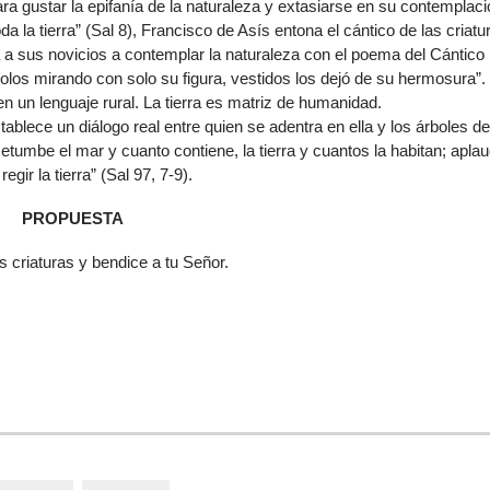
ra gustar la epifanía de la naturaleza y extasiarse en su contemplaci
 la tierra” (Sal 8), Francisco de Asís entona el cántico de las criatu
a sus novicios a contemplar la naturaleza con el poema del Cántico
dolos mirando con solo su figura, vestidos los dejó de su hermosura”.
n un lenguaje rural. La tierra es matriz de humanidad.
tablece un diálogo real entre quien se adentra en ella y los árboles de
umbe el mar y cuanto contiene, la tierra y cuantos la habitan; apla
gir la tierra” (Sal 97, 7-9).
PROPUESTA
s criaturas y bendice a tu Señor.