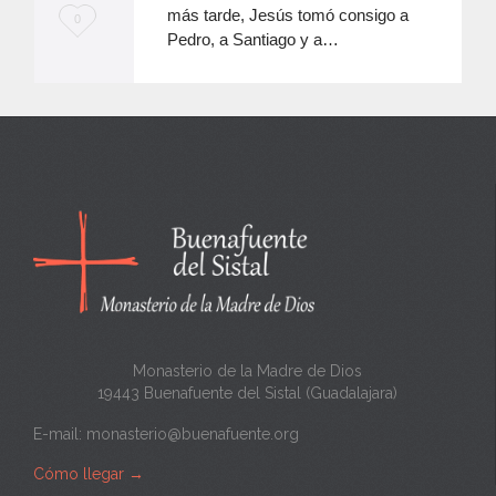
más tarde, Jesús tomó consigo a
M
0
Pedro, a Santiago y a…
e
e
n
c
a
n
t
a
Monasterio de la Madre de Dios
19443 Buenafuente del Sistal (Guadalajara)
E-mail:
monasterio@buenafuente.org
Cómo llegar
→