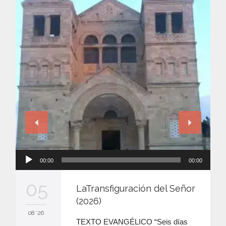
Reproductor
00:00
00:00
de
audio
05
LaTransfiguración del Señor
(2026)
08 '26
TEXTO EVANGÉLICO “Seis días