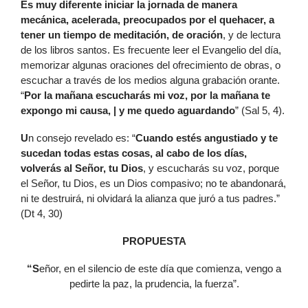
Es muy diferente iniciar la jornada de manera
mecánica, acelerada, preocupados por el quehacer, a
tener un tiempo de meditación, de oración
, y de lectura
de los libros santos. Es frecuente leer el Evangelio del día,
memorizar algunas oraciones del ofrecimiento de obras, o
escuchar a través de los medios alguna grabación orante.
“
Por la mañana escucharás mi voz, por la mañana te
expongo mi causa, | y me quedo aguardando
” (Sal 5, 4).
U
n consejo revelado es: “
Cuando estés angustiado y te
sucedan todas estas cosas, al cabo de los días,
volverás al Señor, tu Dios
, y escucharás su voz, porque
el Señor, tu Dios, es un Dios compasivo; no te abandonará,
ni te destruirá, ni olvidará la alianza que juró a tus padres.”
(Dt 4, 30)
PROPUESTA
“S
eñor, en el silencio de este día que comienza, vengo a
pedirte la paz, la prudencia, la fuerza”.