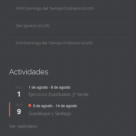
XVIII Domingo del Tiempo Ordinario (2026)
San Ignacio (2026)
XVII Domingo del Tiempo Ordinario (2026)
Actividades
1 de agosto
-
8 de agosto
AGO
1
Ejercicios Espirituales 3ª tanda
Destacado
AGO
9 de agosto
-
14 de agosto
9
Guadalupe y Santiago
Ver calendario