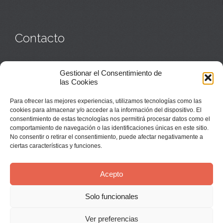
Contacto
Monasterio:
949 835 032
Gestionar el Consentimiento de
Casa de acogida:
609 423 521
o
949 835 058
las Cookies
Parroquia y sacerdotes:
949 835 111
Capellán:
949 835 025
Para ofrecer las mejores experiencias, utilizamos tecnologías como las
Monasterio:
monasterio@buenafuente.org
cookies para almacenar y/o acceder a la información del dispositivo. El
Información:
informacion@buenafuente.org
consentimiento de estas tecnologías nos permitirá procesar datos como el
Casa de acogida:
acogida@buenafuente.org
comportamiento de navegación o las identificaciones únicas en este sitio.
Ángel Moreno:
angel@buenafuente.org
No consentir o retirar el consentimiento, puede afectar negativamente a
ciertas características y funciones.
Acepto
Solo funcionales
© Buenafuente del Sistal 2025 |
Aviso Legal
Ver preferencias