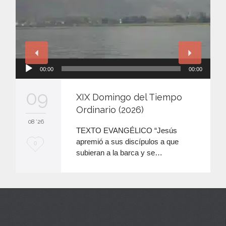
Reproductor
00:00
00:00
de
audio
09
XIX Domingo del Tiempo
Ordinario (2026)
08 '26
TEXTO EVANGÉLICO “Jesús
apremió a sus discípulos a que
M
0
subieran a la barca y se…
e
e
n
c
a