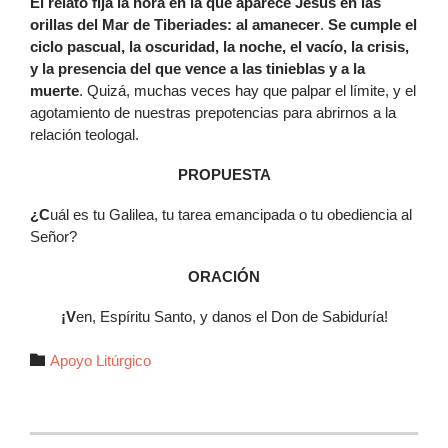
El relato fija la hora en la que aparece Jesús en las
orillas del Mar de Tiberiades: al amanecer
.
Se cumple el
ciclo pascual, la oscuridad, la noche, el vacío, la crisis,
y la presencia del que vence a las tinieblas y a la
muerte
. Quizá, muchas veces hay que palpar el límite, y el
agotamiento de nuestras prepotencias para abrirnos a la
relación teologal.
PROPUESTA
¿C
uál es tu Galilea, tu tarea emancipada o tu obediencia al
Señor?
ORACIÓN
¡V
en, Espíritu Santo, y danos el Don de Sabiduría!
Autor

Apoyo Litúrgico