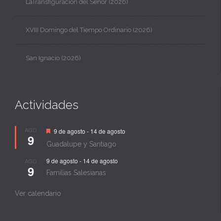
LaTransfiguración del Señor (2026)
XVIII Domingo del Tiempo Ordinario (2026)
San Ignacio (2026)
Actividades
Destacado
AGO
9 de agosto
-
14 de agosto
9
Guadalupe y Santiago
9 de agosto
-
14 de agosto
AGO
9
Familias Salesianas
Ver calendario