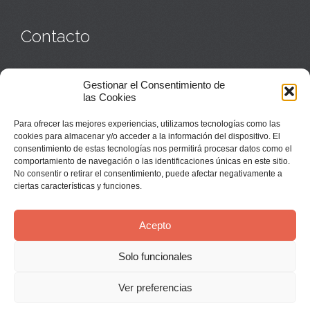
Contacto
Monasterio:
949 835 032
Gestionar el Consentimiento de
Casa de acogida:
609 423 521
o
949 835 058
las Cookies
Parroquia y sacerdotes:
949 835 111
Capellán:
949 835 025
Para ofrecer las mejores experiencias, utilizamos tecnologías como las
Monasterio:
monasterio@buenafuente.org
cookies para almacenar y/o acceder a la información del dispositivo. El
Información:
informacion@buenafuente.org
consentimiento de estas tecnologías nos permitirá procesar datos como el
Casa de acogida:
acogida@buenafuente.org
comportamiento de navegación o las identificaciones únicas en este sitio.
Ángel Moreno:
angel@buenafuente.org
No consentir o retirar el consentimiento, puede afectar negativamente a
ciertas características y funciones.
Acepto
Solo funcionales
© Buenafuente del Sistal 2025 |
Aviso Legal
Ver preferencias
↑