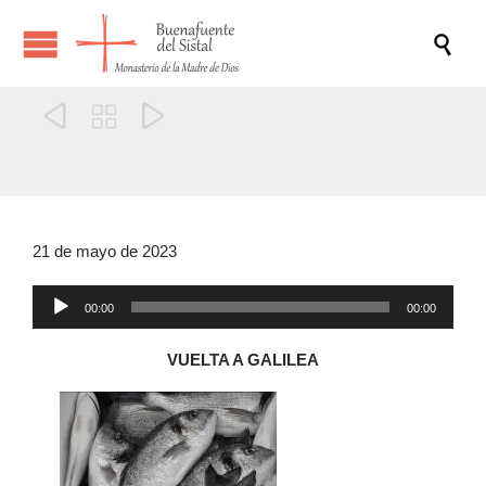




21 de mayo de 2023
Reproductor
00:00
00:00
de
audio
VUELTA A GALILEA