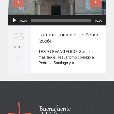
Reproductor
00:00
00:00
de
audio
05
LaTransfiguración del Señor
(2026)
08 '26
TEXTO EVANGÉLICO “Seis días
más tarde, Jesús tomó consigo a
M
0
Pedro, a Santiago y a…
e
e
n
c
a
n