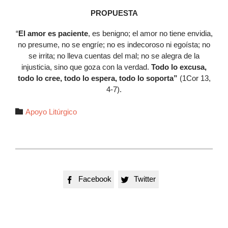
PROPUESTA
“
El amor es paciente
, es benigno; el amor no tiene envidia,
no presume, no se engríe; no es indecoroso ni egoísta; no
se irrita; no lleva cuentas del mal; no se alegra de la
injusticia, sino que goza con la verdad.
Todo lo excusa,
todo lo cree, todo lo espera, todo lo soporta”
(1Cor 13,
4-7).
Autor

Apoyo Litúrgico
Facebook
Twitter

