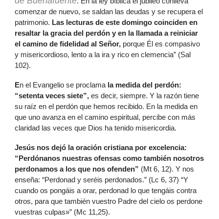
de Buenafuente
. En la ley bíblica el jubileo conlleva
comenzar de nuevo, se saldan las deudas y se recupera el
patrimonio.
Las lecturas de este domingo coinciden en
resaltar la gracia del perdón y en la llamada a reiniciar
el camino de fidelidad al Señor,
porque Él es compasivo
y misericordioso, lento a la ira y rico en clemencia” (Sal
102).
E
n el Evangelio se proclama
la medida del perdón:
“setenta veces siete”,
es decir, siempre. Y la razón tiene
su raíz en el perdón que hemos recibido. En la medida en
que uno avanza en el camino espiritual, percibe con más
claridad las veces que Dios ha tenido misericordia.
Jesús nos dejó la oración cristiana por excelencia:
“Perdónanos nuestras ofensas como también nosotros
perdonamos a los que nos ofenden”
(Mt 6, 12). Y nos
enseña: “Perdonad y seréis perdonados.” (Lc 6, 37) “Y
cuando os pongáis a orar, perdonad lo que tengáis contra
otros, para que también vuestro Padre del cielo os perdone
vuestras culpas»” (Mc 11,25).