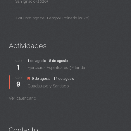
San Ignacio (2026)
XVII Domingo del Tiempo Ordinario (2026)
Actividades
1 de agosto
-
8 de agosto
AGO
1
Ejercicios Espirituales 3ª tanda
Destacado
AGO
9 de agosto
-
14 de agosto
9
Guadalupe y Santiago
Ver calendario
Contacto