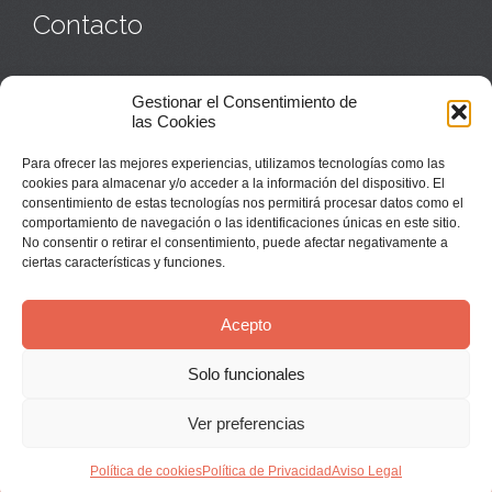
Contacto
Monasterio:
949 835 032
Gestionar el Consentimiento de
Casa de acogida:
609 423 521
o
949 835 058
las Cookies
Parroquia y sacerdotes:
949 835 111
Capellán:
949 835 025
Para ofrecer las mejores experiencias, utilizamos tecnologías como las
Monasterio:
monasterio@buenafuente.org
cookies para almacenar y/o acceder a la información del dispositivo. El
Información:
informacion@buenafuente.org
consentimiento de estas tecnologías nos permitirá procesar datos como el
Casa de acogida:
acogida@buenafuente.org
comportamiento de navegación o las identificaciones únicas en este sitio.
Ángel Moreno:
angel@buenafuente.org
No consentir o retirar el consentimiento, puede afectar negativamente a
ciertas características y funciones.
Acepto
Solo funcionales
© Buenafuente del Sistal 2025 |
Aviso Legal
Ver preferencias
↑
Política de cookies
Política de Privacidad
Aviso Legal


Síguenos en Youtube:
Instala nuestra App: