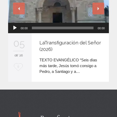
Reproductor
00:00
00:00
de
audio
05
LaTransfiguración del Señor
(2026)
08 '26
TEXTO EVANGÉLICO “Seis días
más tarde, Jesús tomó consigo a
M
0
Pedro, a Santiago y a…
e
e
n
c
a