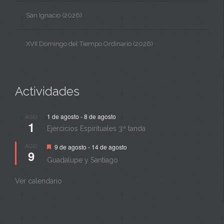
San Ignacio (2026)
XVII Domingo del Tiempo Ordinario (2026)
Actividades
1 de agosto
-
8 de agosto
AGO
1
Ejercicios Espirituales 3ª tanda
Destacado
AGO
9 de agosto
-
14 de agosto
9
Guadalupe y Santiago
Ver calendario