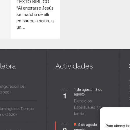
c
TEXTO BÍBLICO
disminuir
“Al enterarse Jesús
a
el
se marchó de allí
volumen.
n
en barca, a solas, a
un…
t
a
labra
Actividades
sfiguración del
1 de agosto
-
8 de
AGO
(2026)
1
agosto
Ejercicios
Espirituales 3ª
Domingo del Tiempo
tanda
rio (2026)
Destacado
AGO
9 de agosto
-
14 de
Para ofrecer la
9
agosto