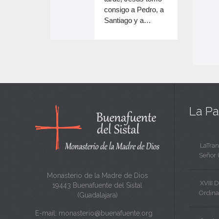
e
volumen.
consigo a Pedro, a
n
Santiago y a…
e
c
n
a
c
n
a
t
n
a
t
La Pa
a
LaTran
Señor 
Monasterio de la Madre de Dios
XVIII 
19443 Buenafuente del Sistal
Ordina
(Guadalajara)
E-mail:
monasterio@buenafuente.org