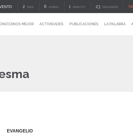
Ve
2
6
1
23
VENTO:
DÍAS
HORAS
MINUTO
SEGUNDOS
ONÓCENOS MEJOR
ACTIVIDADES
PUBLICACIONES
LA PALABRA
resma
EVANGELIO