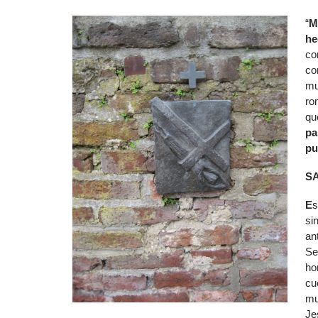
“
M
he
co
co
mu
ro
qu
pa
pu
S
E
s
si
an
Se
ho
cu
mu
Je