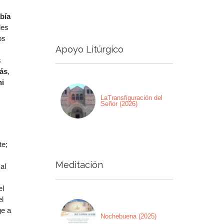
bía
les
os
Apoyo Litúrgico
s
fás
,
ni
LaTransfiguración del
Señor (2026)
te;
Meditación
al
el
el
ge a
Nochebuena (2025)