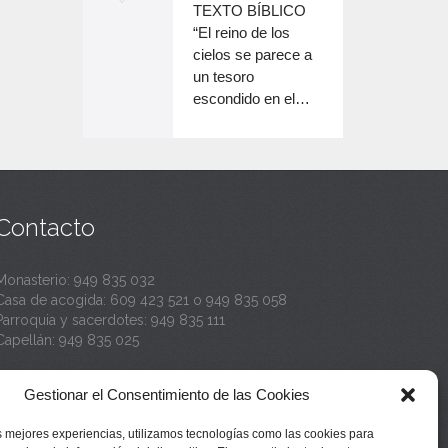
o
TEXTO BÍBLICO
e
n
disminuir
“El reino de los
el
e
cielos se parece a
c
volumen.
un tesoro
n
a
escondido en el…
c
n
a
t
n
a
t
Contacto
a
Monasterio:
949 835 032
Casa de acogida:
609 423 521
o
949 835 058
Parroquia y sacerdotes:
949 835 111
Capellán:
949 835 025
Monasterio:
monasterio@buenafuente.org
Gestionar el Consentimiento de las Cookies
Información:
informacion@buenafuente.org
Casa de acogida:
acogida@buenafuente.org
s mejores experiencias, utilizamos tecnologías como las cookies para