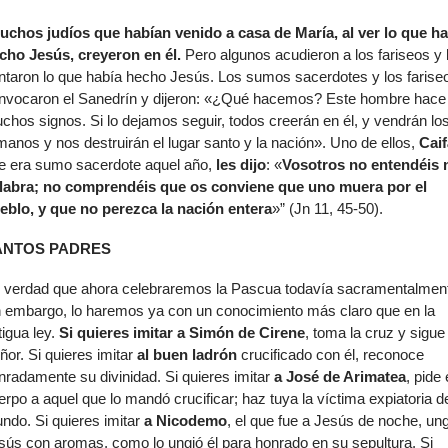
uchos judíos que habían venido a casa de María, al ver lo que ha
cho Jesús, creyeron en él.
Pero algunos acudieron a los fariseos y 
ntaron lo que había hecho Jesús. Los sumos sacerdotes y los farise
nvocaron el Sanedrín y dijeron: «¿Qué hacemos? Este hombre hace
chos signos. Si lo dejamos seguir, todos creerán en él, y vendrán lo
manos y nos destruirán el lugar santo y la nación». Uno de ellos,
Cai
e era sumo sacerdote aquel año,
les dijo
: «
Vosotros no entendéis 
labra; no comprendéis que os conviene que uno muera por el
eblo, y que no perezca la nación entera
»” (Jn 11, 45-50).
ANTOS PADRES
 verdad que ahora celebraremos la Pascua todavía sacramentalmen
n embargo, lo haremos ya con un conocimiento más claro que en la
tigua ley.
Si quieres imitar a Simón de Cirene
, toma la cruz y sigue 
ñor. Si quieres imitar
al buen ladrón
crucificado con él, reconoce
nradamente su divinidad. Si quieres imitar
a José de Arimatea
, pide 
erpo a aquel que lo mandó crucificar; haz tuya la víctima expiatoria d
ndo. Si quieres imitar
a Nicodemo
, el que fue a Jesús de noche, un
sús con aromas, como lo ungió él para honrado en su sepultura. Si