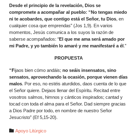
Desde el principio de la revelación, Dios se
compromete a acompañar al pueblo: “No tengas miedo
ni te acobardes, que contigo está el Señor, tu Dios
, en
cualquier cosa que emprendas” (Jos 1,9). En varios
momentos, Jesús comunica a los suyos la razón de
saberse acompañados: “
El que me ama será amado por
mi Padre, y yo también lo amaré y me manifestaré a él
.”
PROPUESTA
“F
ijaos bien cómo andáis;
no seáis insensatos, sino
sensatos, aprovechando la ocasión, porque vienen días
malos
. Por eso, no estéis aturdidos, daos cuenta de lo que
el Señor quiere. Dejaos llenar del Espíritu. Recitad entre
vosotros salmos, himnos y cánticos inspirados; cantad y
tocad con toda el alma para el Señor. Dad siempre gracias
a Dios Padre por todo, en nombre de nuestro Señor
Jesucristo” (Ef 5,15-20).
Autor

Apoyo Litúrgico