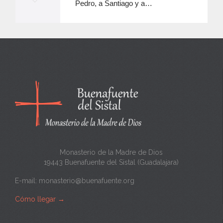
Pedro, a Santiago y a…
e
e
n
c
a
n
t
a
Monasterio de la Madre de Dios
19443 Buenafuente del Sistal (Guadalajara)
E-mail:
monasterio@buenafuente.org
Cómo llegar
→