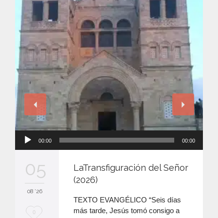
Reproductor
00:00
00:00
de
audio
05
LaTransfiguración del Señor
(2026)
08 '26
TEXTO EVANGÉLICO “Seis días
más tarde, Jesús tomó consigo a
M
0