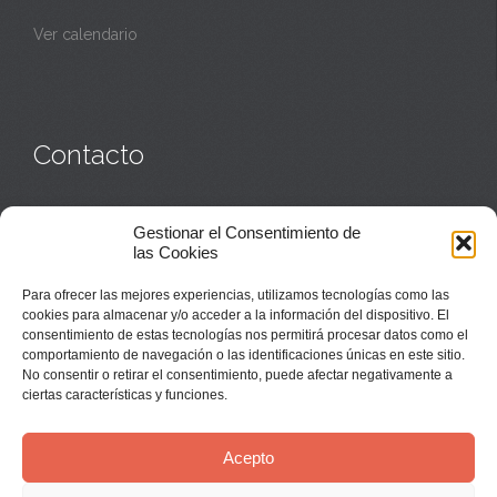
Ver calendario
Contacto
Monasterio:
949 835 032
Gestionar el Consentimiento de
Casa de acogida:
609 423 521
o
949 835 058
las Cookies
Parroquia y sacerdotes:
949 835 111
Capellán:
949 835 025
Para ofrecer las mejores experiencias, utilizamos tecnologías como las
Monasterio:
monasterio@buenafuente.org
cookies para almacenar y/o acceder a la información del dispositivo. El
Información:
informacion@buenafuente.org
consentimiento de estas tecnologías nos permitirá procesar datos como el
Casa de acogida:
acogida@buenafuente.org
comportamiento de navegación o las identificaciones únicas en este sitio.
Ángel Moreno:
angel@buenafuente.org
No consentir o retirar el consentimiento, puede afectar negativamente a
ciertas características y funciones.
Acepto