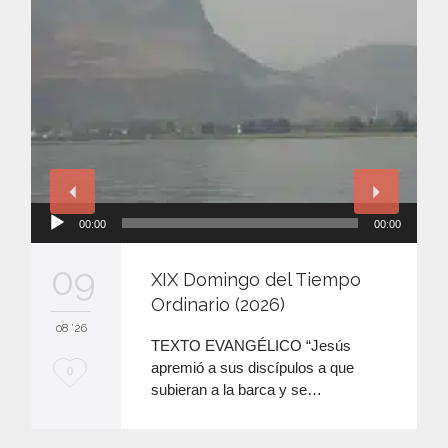
Reproductor
00:00
00:00
de
audio
09
XIX Domingo del Tiempo
Ordinario (2026)
08 '26
TEXTO EVANGÉLICO “Jesús
apremió a sus discípulos a que
M
0
subieran a la barca y se…
e
e