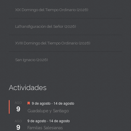
XIX Domingo del Tiempo Ordinario (2026)
LaTransfiguración del Señor (2026)
XVIII Domingo del Tiempo Ordinario (2026)
San Ignacio (2026)
Actividades
Destacado
AGO
9 de agosto
-
14 de agosto
9
Guadalupe y Santiago
9 de agosto
-
14 de agosto
AGO
9
Familias Salesianas