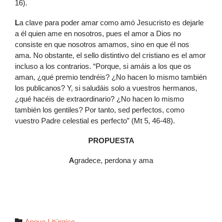
16).
L
a clave para poder amar como amó Jesucristo es dejarle
a él quien ame en nosotros, pues el amor a Dios no
consiste en que nosotros amamos, sino en que él nos
ama. No obstante, el sello distintivo del cristiano es el amor
incluso a los contrarios. “Porque, si amáis a los que os
aman, ¿qué premio tendréis? ¿No hacen lo mismo también
los publicanos? Y, si saludáis solo a vuestros hermanos,
¿qué hacéis de extraordinario? ¿No hacen lo mismo
también los gentiles? Por tanto, sed perfectos, como
vuestro Padre celestial es perfecto” (Mt 5, 46-48).
PROPUESTA
A
gradece, perdona y ama
Autor

Apoyo Litúrgico