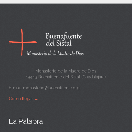
n
c
a
n
t
a
Monasterio de la Madre de Dios
19443 Buenafuente del Sistal (Guadalajara)
E-mail:
monasterio@buenafuente.org
Cómo llegar
→
La Palabra