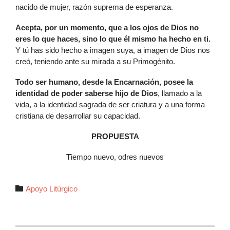
nacido de mujer, razón suprema de esperanza.
A
cepta, por un momento, que a los ojos de Dios no
eres lo que haces, sino lo que él mismo ha hecho en ti.
Y tú has sido hecho a imagen suya, a imagen de Dios nos
creó, teniendo ante su mirada a su Primogénito.
T
odo ser humano, desde la Encarnación, posee la
identidad de poder saberse hijo de Dios
, llamado a la
vida, a la identidad sagrada de ser criatura y a una forma
cristiana de desarrollar su capacidad.
PROPUESTA
T
iempo nuevo, odres nuevos
Autor

Apoyo Litúrgico