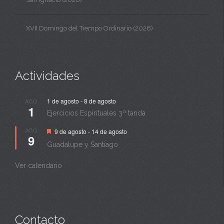
XVII Domingo del Tiempo Ordinario (2026)
Actividades
1 de agosto
-
8 de agosto
AGO
1
Ejercicios Espirituales 3ª tanda
Destacado
AGO
9 de agosto
-
14 de agosto
9
Guadalupe y Santiago
Ver calendario
Contacto