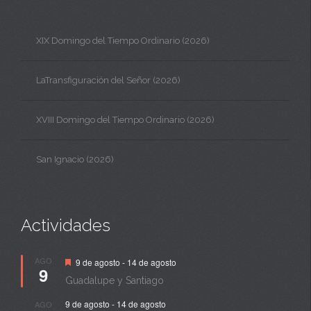
XIX Domingo del Tiempo Ordinario (2026)
LaTransfiguración del Señor (2026)
XVIII Domingo del Tiempo Ordinario (2026)
San Ignacio (2026)
Actividades
Destacado
AGO
9 de agosto
-
14 de agosto
9
Guadalupe y Santiago
9 de agosto
-
14 de agosto
AGO