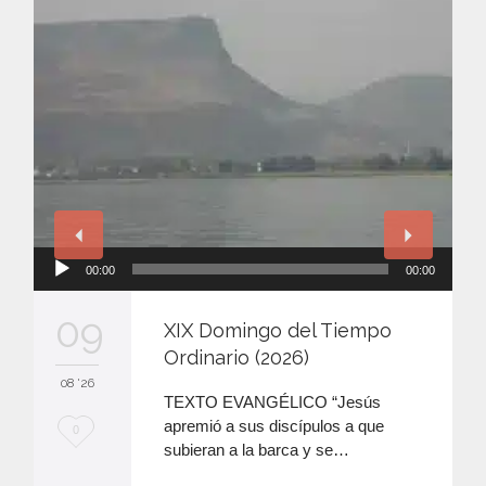
Reproductor
00:00
00:00
de
audio
09
XIX Domingo del Tiempo
Ordinario (2026)
08 '26
TEXTO EVANGÉLICO “Jesús
apremió a sus discípulos a que
M
0
subieran a la barca y se…
e