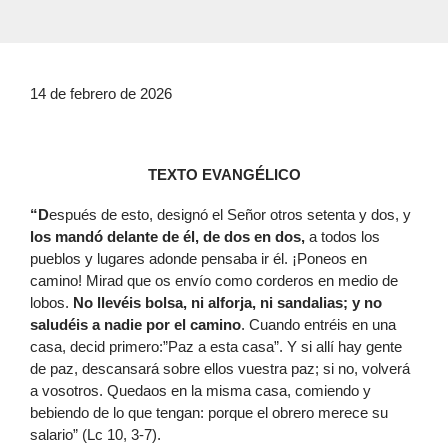
14 de febrero de 2026
TEXTO EVANGÉLICO
“D
espués de esto, designó el Señor otros setenta y dos, y
los mandó delante de él, de dos en dos,
a todos los
pueblos y lugares adonde pensaba ir él. ¡Poneos en
camino! Mirad que os envío como corderos en medio de
lobos.
No llevéis bolsa, ni alforja, ni sandalias; y no
saludéis a nadie por el camino
. Cuando entréis en una
casa, decid primero:”Paz a esta casa”. Y si allí hay gente
de paz, descansará sobre ellos vuestra paz; si no, volverá
a vosotros. Quedaos en la misma casa, comiendo y
bebiendo de lo que tengan: porque el obrero merece su
salario” (Lc 10, 3-7).