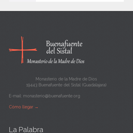
e
n
c
a
n
t
a
Monasterio de la Madre de Dios
19443 Buenafuente del Sistal (Guadalajara)
E-mail:
monasterio@buenafuente.org
Cómo llegar
→
La Palabra