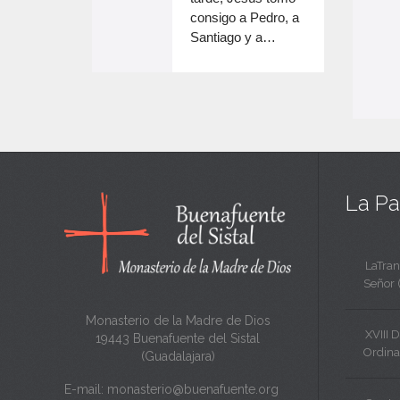
e
volumen.
consigo a Pedro, a
n
Santiago y a…
e
c
n
a
c
n
a
t
n
a
t
La Pa
a
LaTran
Señor 
Monasterio de la Madre de Dios
XVIII 
19443 Buenafuente del Sistal
Ordina
(Guadalajara)
E-mail:
monasterio@buenafuente.org