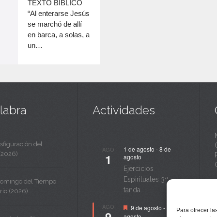
c
TEXTO BÍBLICO
disminuir
“Al enterarse Jesús
a
el
se marchó de allí
volumen.
n
en barca, a solas, a
un…
t
a
labra
Actividades
sfiguración del
1 de agosto
-
8 de
AGO
(2026)
1
agosto
Ejercicios
Espirituales 3ª
Domingo del Tiempo
tanda
rio (2026)
Destacado
AGO
9 de agosto
-
14 de
Para ofrecer la
9
agosto