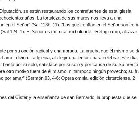
 Diputación, se están restaurando los contrafuertes de esta iglesia
 ochocientos años. La fortaleza de sus muros nos lleva a una
n en el Señor” (Sal 113b, 11). “Los que confían en el Señor son com
Sal 124, 1). El Señor es mi roca, mi baluarte. “Refugio mío, alcázar
nte por su opción radical y enamorada. La prueba que él mismo se d
l amor divino. La Iglesia, al elegir una lectura para celebrar este día,
 basta por sí solo, satisface por sí solo y por causa de sí. Su mérito
ere otro motivo fuera de él mismo, ni tampoco ningún provecho; su fr
 por amar” (Sermón 83, 4-6: Opera omnia, edición cisterciense, 2
ígenes del Císter y la enseñanza de san Bernardo, la propuesta que se