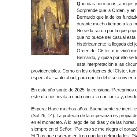
Q
ueridas hermanas, amigos y q
Sorprende que la Orden, y en 
Bernardo que la de los fundad
durante mucho tiempo a las mo
No sé la razón por la que popu
que no puede ser casual esta 
históricamente la llegada del
Orden del Císter, que vivió 
Bernardo, y quizá por ello se
esta interpretación a las circ
providenciales. Como en los orígenes del Císter, ta
especial al santo abad, para que lo débil se convierta e
E
n este año santo de 2025, la consigna “Peregrinos d
este día nos invita a cada uno a la confianza y, desd
E
spera: Hace muchos años, Buenafuente se identifica
(Sal 26, 14). La profecía de la esperanza es propia 
en el monacato. A lo largo de los días y de las horas
siempre en el Señor: “Por eso se me alegra el coraz
9).“Los que esperan en ti no quedan defraudados” (Sa