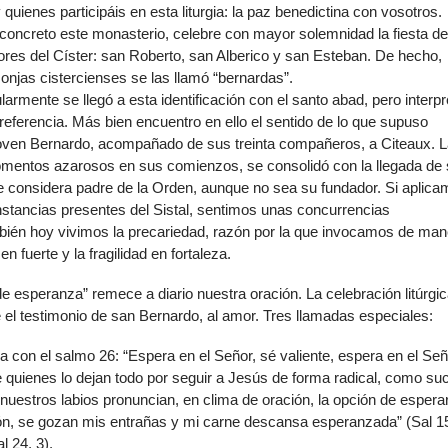
uienes participáis en esta liturgia: la paz benedictina con vosotros.
de
concreto este monasterio, celebre con mayor solemnidad la fiesta d
flech
ores del Císter: san Roberto, san Alberico y san Esteban. De hecho,
arrib
njas cistercienses se las llamó “bernardas”.
para
larmente se llegó a esta identificación con el santo abad, pero interpr
aume
referencia. Más bien encuentro en ello el sentido de lo que supuso
o
 joven Bernardo, acompañado de sus treinta compañeros, a Citeaux. 
dismi
momentos azarosos en sus comienzos, se consolidó con la llegada de
el
 le considera padre de la Orden, aunque no sea su fundador. Si aplic
volu
unstancias presentes del Sistal, sentimos unas concurrencias
mbién hoy vivimos la precariedad, razón por la que invocamos de man
n fuerte y la fragilidad en fortaleza.
e esperanza” remece a diario nuestra oración. La celebración litúrgi
e el testimonio de san Bernardo, al amor. Tres llamadas especiales:
 con el salmo 26: “Espera en el Señor, sé valiente, espera en el Señ
de quienes lo dejan todo por seguir a Jesús de forma radical, como su
, nuestros labios pronuncian, en clima de oración, la opción de espera
ón, se gozan mis entrañas y mi carne descansa esperanzada” (Sal 15
l 24, 3).