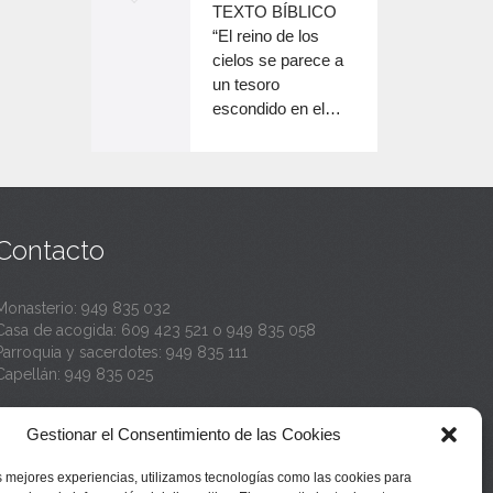
o
TEXTO BÍBLICO
e
n
disminuir
“El reino de los
el
e
cielos se parece a
c
volumen.
un tesoro
n
a
escondido en el…
c
n
a
t
n
a
t
Contacto
a
Monasterio:
949 835 032
Casa de acogida:
609 423 521
o
949 835 058
Parroquia y sacerdotes:
949 835 111
Capellán:
949 835 025
Monasterio:
monasterio@buenafuente.org
Gestionar el Consentimiento de las Cookies
Información:
informacion@buenafuente.org
Casa de acogida:
acogida@buenafuente.org
s mejores experiencias, utilizamos tecnologías como las cookies para