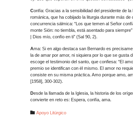
C
onfía: Gracias a la sensibilidad del presidente de la
románica, que ha cobijado la liturgia durante más de
concurrencia sálmica: “Los que temen al Señor confía
monte Sión: no tiembla, está asentado para siempre” (
| Dios mío, confío en ti” (Sal 90, 2).
A
ma: Si en algo destaca san Bernardo es precisame
la de amar por amor, ni siquiera por lo que se gusta de
escoge el testimonio del santo, que confiesa: “El amor
premio se identifican con él mismo. El amor no requi
consiste en su misma práctica. Amo porque amo, amo
[1958], 300-302).
D
esde la llamada de la Iglesia, la historia de los or
convierte en reto es: Espera, confía, ama.
Autor

Apoyo Litúrgico