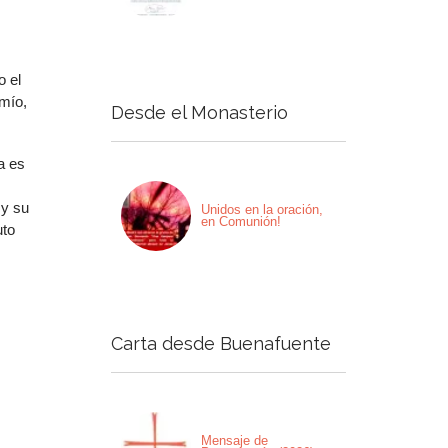
o el
 mío,
Desde el Monasterio
a es
 y su
Unidos en la oración,
en Comunión!
uto
Carta desde Buenafuente
Mensaje de