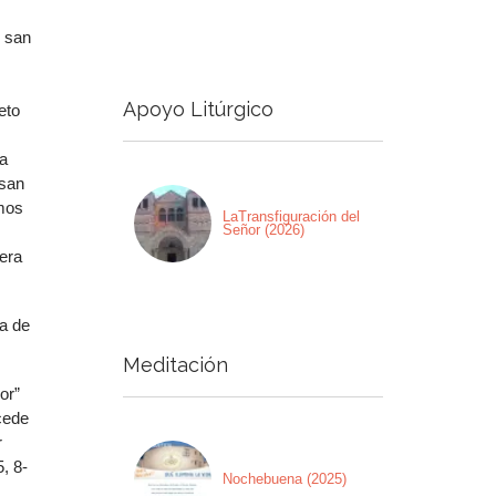
e san
a
a/abajo
Apoyo Litúrgico
eto
ntar
La
nuir
 san
amos
men.
LaTransfiguración del
Señor (2026)
era
ca de
Meditación
or”
cede
r
, 8-
Nochebuena (2025)