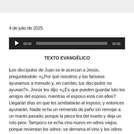
4 de julio de 2025
Reproductor
00:00
00:00
de
audio
TEXTO EVANGÉLICO
L
os discípulos de Juan se le acercan a Jesús,
preguntándole: «¿Por qué nosotros y los fariseos
ayunamos a menudo y, en cambio, tus discípulos no
ayunan?». Jesús les dijo: «¿Es que pueden guardar luto los
amigos del esposo, mientras el esposo está con ellos?
Llegarán días en que les arrebatarán al esposo, y entonces
ayunarán. Nadie echa un remiendo de paño sin remojar a
un manto pasado; porque la pieza tira del manto y deja un
roto peor. Tampoco se echa vino nuevo en odres viejos;
porque revientan los odres: se derrama el vino y los odres