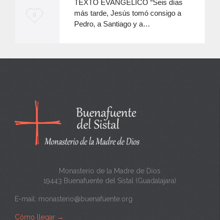
TEXTO EVANGÉLICO “Seis días
más tarde, Jesús tomó consigo a
M
0
Pedro, a Santiago y a…
e
e
n
c
a
n
t
a
Monasterio de la Madre de Dios
19443 Buenafuente del Sistal (Guadalajara)
E-mail:
monasterio@buenafuente.org
Cómo llegar
→