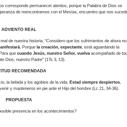
nos corresponde permanecer atentos, porque la Palabra de Dios se
esperanza de reencontrarnos con el Mesías, encuentro que nos suced
ADVIENTO REAL
 real de nuestra historia. “Considero que los sufrimientos de ahora no
anifestará.
Porque
la creación, expectante
, está aguardando la
 “Para que
cuando Jesús, nuestro Señor, vuelva
acompañado de to
nte Dios, nuestro Padre” (1Ts 3, 13).
TITUD RECOMENDADA
io, la bebida y los agobios de la vida.
Estad siempre despiertos
,
venir y manteneros en pie ante el Hijo del hombre (Lc 21, 34-36).
PROPUESTA
osible presencia en los acontecimientos?