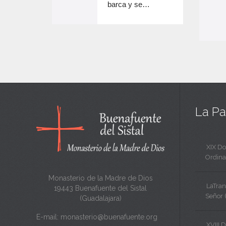
c
barca y se…
n
a
c
n
a
t
n
a
t
a
La Pa
XIX D
Ordina
Monasterio de la Madre de Dios
LaTran
19443 Buenafuente del Sistal
Señor 
(Guadalajara)
E-mail:
monasterio@buenafuente.org
XVIII 