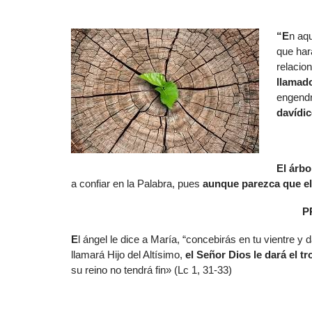
“E
n aqu
que hará
relacio
llamado
engendr
davídi
El árbo
a confiar en la Palabra, pues
aunque parezca que el 
P
E
l ángel le dice a María, “concebirás en tu vientre y
llamará Hijo del Altísimo,
el Señor Dios le dará el t
su reino no tendrá fin» (Lc 1, 31-33)