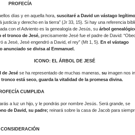
PROFECÍA
de
flech
ellos días y en aquella hora,
suscitaré a David un vástago legítim
arrib
 justicia y derecho en la tierra” (Jr 33, 15). Si hay una referencia bíbl
para
nada con el Adviento es la genealogía de Jesús, su
árbol genealógic
aume
 el tronco de Jesé,
precisamente Jesé fue el padre de David: “Obe
o
ó a Jesé, Jesé engendró a David, el rey” (Mt 1, 5).
En el vástago
dismi
co anunciado se divisa al Emmanuel.
el
volu
ICONO: EL ÁRBOL DE JESÉ
l de Jesé
se ha representado de muchas maneras,
su
imagen nos in
tronco está seco, guarda la vitalidad de la promesa divina.
ROFECÍA CUMPLIDA
 darás a luz un hijo, y le pondrás por nombre Jesús. Será grande, se
rono de David, su padre;
reinará sobre la casa de Jacob para siempr
CONSIDERACIÓN