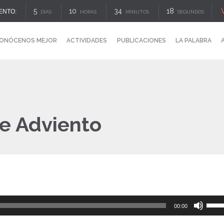
5
10
34
18
ENTO:
DÍAS
HORAS
MINUTOS
SEGUNDOS
ONÓCENOS MEJOR
ACTIVIDADES
PUBLICACIONES
LA PALABRA
e Adviento
Reproductor
Utiliz
00:00
de
las
audio
tecla