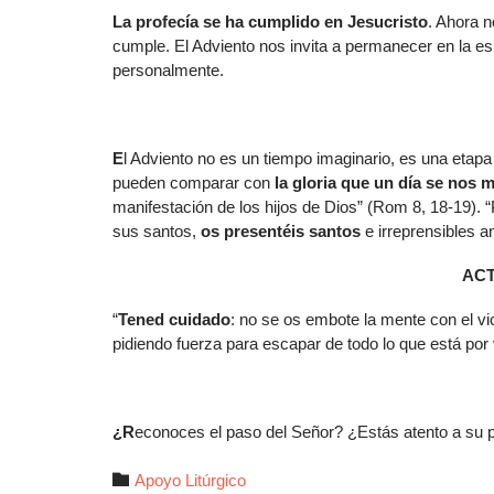
La profecía se ha cumplido en Jesucristo
. Ahora 
cumple. El Adviento nos invita a permanecer en la 
personalmente.
E
l Adviento no es un tiempo imaginario, es una etapa
pueden comparar con
la gloria que un día se nos m
manifestación de los hijos de Dios” (Rom 8, 18-19).
sus santos,
os presentéis santos
e irreprensibles a
AC
“
Tened cuidado
: no se os embote la mente con el vic
pidiendo fuerza para escapar de todo lo que está por 
¿R
econoces el paso del Señor? ¿Estás atento a su p
Autor

Apoyo Litúrgico