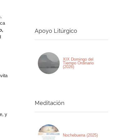
a
o
,
a/abajo
ica
o,
Apoyo Litúrgico
ntar
d
nuir
XIX Domingo del
men.
Tiempo Ordinario
(2026)
vita
Meditación
e, y
Nochebuena (2025)