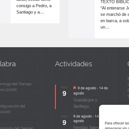
TEXTO BÍBLI
e
volumen.
consigo a Pedro, a
di
“Al enterarse 
Santiago y a…
el
e
se marchó de al
v
en barca, a sol
n
un…
c
a
n
t
labra
Actividades
a
omingo del Tiempo
Destacado
AGO
9 de agosto
-
14 de
rio (2026)
9
agosto
Guadalupe y
sfiguración del
Santiago
(2026)
9 de agosto
-
14 de
AGO
9
agosto
Para ofrecer la
Familias Salesianas
Domingo del Tiempo
almacenar y/o a