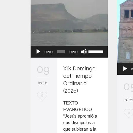
Reproductor
Utiliza
00:00
00:00
de
las
audio
teclas
09
XIX Domingo
de
0
flecha
del Tiempo
arriba/abajo
0
Ordinario
08 '26
para
(2026)
aumentar
M
0
08 '2
o
TEXTO
e
disminuir
EVANGÉLICO
M
0
el
e
“Jesús apremió a
volumen.
e
sus discípulos a
n
que subieran a la
e