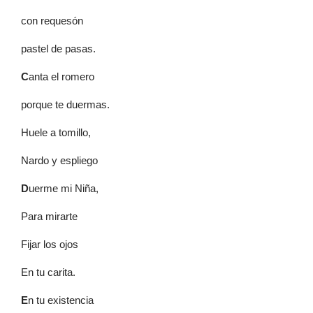
con requesón
pastel de pasas.
C
anta el romero
porque te duermas.
Huele a tomillo,
Nardo y espliego
D
uerme mi Niña,
Para mirarte
Fijar los ojos
En tu carita.
E
n tu existencia