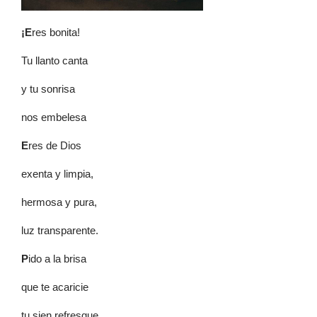
¡E
res bonita!
Tu llanto canta
y tu sonrisa
nos embelesa
E
res de Dios
exenta y limpia,
hermosa y pura,
luz transparente.
P
ido a la brisa
que te acaricie
tu sien refresque