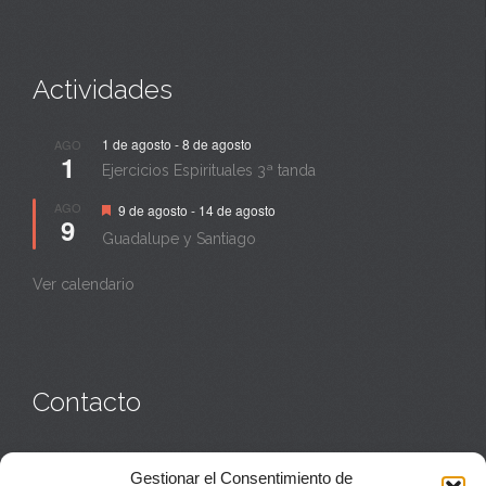
Actividades
1 de agosto
-
8 de agosto
AGO
1
Ejercicios Espirituales 3ª tanda
Destacado
AGO
9 de agosto
-
14 de agosto
9
Guadalupe y Santiago
Ver calendario
Contacto
Monasterio:
949 835 032
Gestionar el Consentimiento de
Casa de acogida:
609 423 521
o
949 835 058