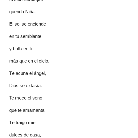
querida Niña.
E
l sol se enciende
en tu semblante
y brilla en ti
más que en el cielo.
T
e acuna el ángel,
Dios se extasía.
Te mece el seno
que te amamanta
T
e traigo miel,
dulces de casa,