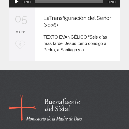
00:00
00:00
de
audio
05
LaTransfiguración del Señor
(2026)
08 '26
TEXTO EVANGÉLICO “Seis días
más tarde, Jesús tomó consigo a
M
0
Pedro, a Santiago y a…
e
e
n
c
a
n
t
a