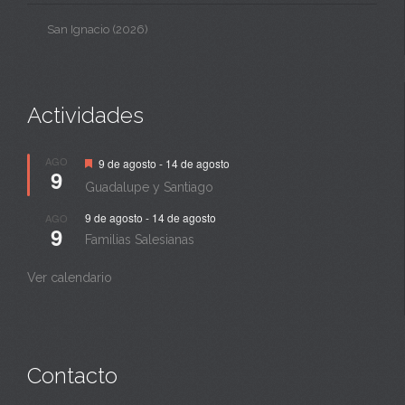
San Ignacio (2026)
Actividades
Destacado
AGO
9 de agosto
-
14 de agosto
9
Guadalupe y Santiago
9 de agosto
-
14 de agosto
AGO
9
Familias Salesianas
Ver calendario
Contacto