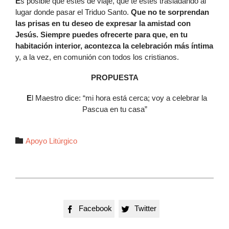
E
s posible que estés de viaje, que te estés trasladando al
lugar donde pasar el Triduo Santo.
Que no te sorprendan
las prisas en tu deseo de expresar la amistad con
Jesús. Siempre puedes ofrecerte para que, en tu
habitación interior, acontezca la celebración más íntima
y, a la vez, en comunión con todos los cristianos.
PROPUESTA
E
l Maestro dice: “mi hora está cerca; voy a celebrar la
Pascua en tu casa”
Autor

Apoyo Litúrgico
Facebook
Twitter

