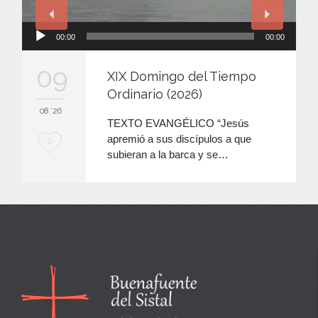
Reproductor
00:00
00:00
de
audio
09
XIX Domingo del Tiempo
Ordinario (2026)
08 '26
TEXTO EVANGÉLICO “Jesús
apremió a sus discípulos a que
M
0
subieran a la barca y se…
e
e
n
c
a
n
t