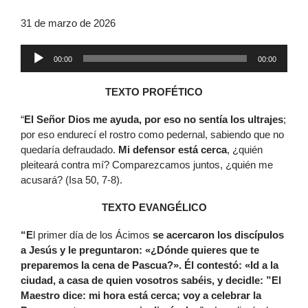
31 de marzo de 2026
Reproductor
00:00
00:00
de
audio
TEXTO PROFÉTICO
“
El Señor Dios me ayuda, por eso no sentía los ultrajes
;
por eso endurecí el rostro como pedernal, sabiendo que no
quedaría defraudado.
Mi defensor está cerca
, ¿quién
pleiteará contra mí? Comparezcamos juntos, ¿quién me
acusará? (Isa 50, 7-8).
TEXTO EVANGÉLICO
“E
l primer día de los Ácimos
se acercaron los discípulos
a Jesús y le preguntaron: «¿Dónde quieres que te
preparemos la cena de Pascua?». Él contestó: «Id a la
ciudad, a casa de quien vosotros sabéis, y decidle: ”El
Maestro dice: mi hora está cerca; voy a celebrar la