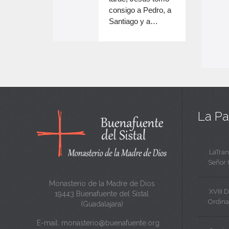
e
volumen.
consigo a Pedro, a
n
Santiago y a…
e
c
n
a
c
n
a
t
n
a
t
La Pa
a
LaTran
Señor 
Monasterio de la Madre de Dios
XVIII 
19443 Buenafuente del Sistal
Ordina
(Guadalajara)
E-mail:
monasterio@buenafuente.org