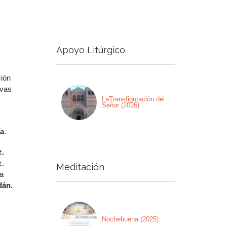
a
a/abajo
Apoyo Litúrgico
ntar
nuir
ción
ivas
men.
LaTransfiguración del
Señor (2026)
ía
.
z.
z.
Meditación
la
dán.
Nochebuena (2025)