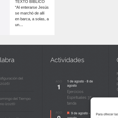
c
TEXTO BÍBLICO
disminuir
“Al enterarse Jesús
a
el
se marchó de allí
volumen.
n
en barca, a solas, a
un…
t
a
labra
Actividades
sfiguración del
1 de agosto
-
8 de
AGO
(2026)
1
agosto
Ejercicios
Espirituales 3ª
Domingo del Tiempo
tanda
rio (2026)
Destacado
AGO
9 de agosto
-
14 de
Para ofrecer la
9
agosto