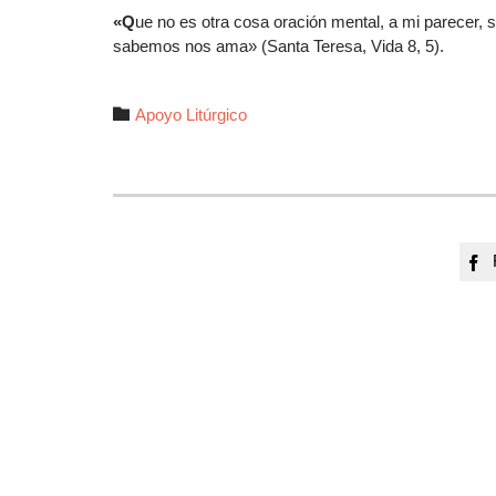
«Q
ue no es otra cosa oración mental, a mi parecer, 
sabemos nos ama» (Santa Teresa, Vida 8, 5).
Autor

Apoyo Litúrgico
