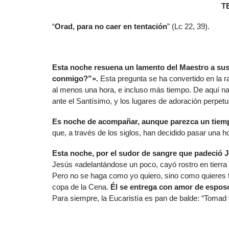
T
“
Orad, para no caer en tentación
” (Lc 22, 39).
E
sta noche resuena un lamento del Maestro a sus
conmigo?”».
Esta pregunta se ha convertido en la 
al menos una hora, e incluso más tiempo. De aquí nac
ante el Santísimo, y los lugares de adoración perpetu
E
s noche de acompañar, aunque parezca un tiemp
que, a través de los siglos, han decidido pasar una h
E
sta noche, por el sudor de sangre que padeció J
Jesús «adelantándose un poco, cayó rostro en tierra y
Pero no se haga como yo quiero, sino como quieres 
copa de la Cena.
Él se entrega con amor de esposo
Para siempre, la Eucaristía es pan de balde: “Tomad