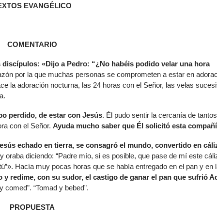
EXTOS EVANGÉLICO
de
flech
arrib
para
COMENTARIO
aume
o
 discípulos: «Dijo a Pedro: “¿No habéis podido velar una hora
dismi
razón por la que muchas personas se comprometen a estar en adora
el
e la adoración nocturna, las 24 horas con el Señor, las velas suces
volu
a.
o perdido, de estar con Jesús
. Él pudo sentir la cercanía de tantos
ora con el Señor.
Ayuda mucho saber que Él solicitó esta compañ
esús echado en tierra, se consagró el mundo, convertido en cáli
 oraba diciendo: “Padre mío, si es posible, que pase de mí este cáli
tú”». Hacía muy pocas horas que se había entregado en el pan y en 
 y redime, con su sudor, el castigo de ganar el pan que sufrió A
 y comed”. “Tomad y bebed”.
PROPUESTA