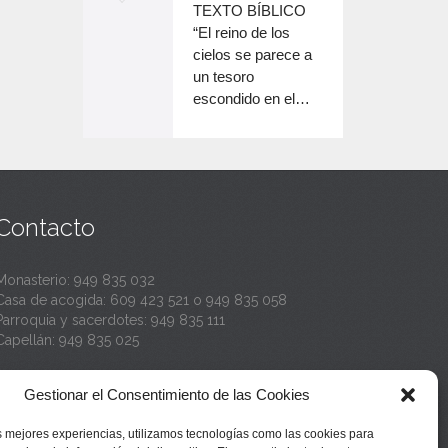
o
TEXTO BÍBLICO
e
n
disminuir
“El reino de los
el
e
cielos se parece a
c
volumen.
un tesoro
n
a
escondido en el…
c
n
a
t
n
a
t
Contacto
a
Monasterio:
949 835 032
Casa de acogida:
609 423 521
o
949 835 058
Parroquia y sacerdotes:
949 835 111
Capellán:
949 835 025
Monasterio:
monasterio@buenafuente.org
Gestionar el Consentimiento de las Cookies
Información:
informacion@buenafuente.org
Casa de acogida:
acogida@buenafuente.org
s mejores experiencias, utilizamos tecnologías como las cookies para