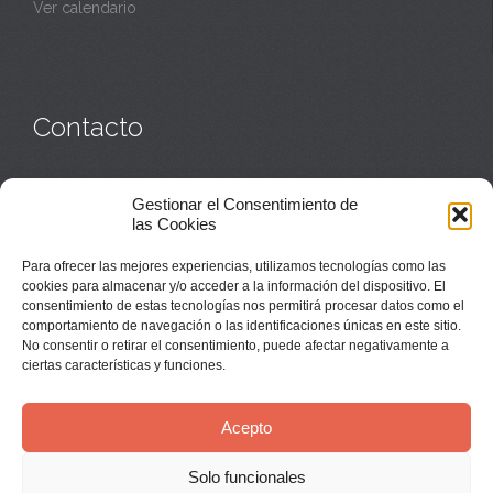
Ver calendario
Contacto
Monasterio:
949 835 032
Gestionar el Consentimiento de
Casa de acogida:
609 423 521
o
949 835 058
las Cookies
Parroquia y sacerdotes:
949 835 111
Capellán:
949 835 025
Para ofrecer las mejores experiencias, utilizamos tecnologías como las
Monasterio:
monasterio@buenafuente.org
cookies para almacenar y/o acceder a la información del dispositivo. El
Información:
informacion@buenafuente.org
consentimiento de estas tecnologías nos permitirá procesar datos como el
Casa de acogida:
acogida@buenafuente.org
comportamiento de navegación o las identificaciones únicas en este sitio.
Ángel Moreno:
angel@buenafuente.org
No consentir o retirar el consentimiento, puede afectar negativamente a
ciertas características y funciones.
Acepto
Solo funcionales
© Buenafuente del Sistal 2025 |
Aviso Legal