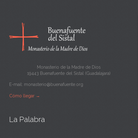
n
c
a
n
t
a
Monasterio de la Madre de Dios
19443 Buenafuente del Sistal (Guadalajara)
E-mail:
monasterio@buenafuente.org
Cómo llegar
→
La Palabra