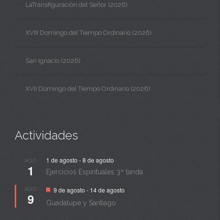
LaTransfiguración del Señor (2026)
XVIII Domingo del Tiempo Ordinario (2026)
San Ignacio (2026)
XVII Domingo del Tiempo Ordinario (2026)
Actividades
1 de agosto
-
8 de agosto
AGO
1
Ejercicios Espirituales 3ª tanda
Destacado
AGO
9 de agosto
-
14 de agosto
9
Guadalupe y Santiago