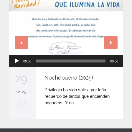
Reproductor
00:00
00:00
de
audio
29
Nochebuena (2025)
Privilegio ha sido salir a por leña,
12 '25
recuerdo de tantos que encienden
hogueras, Y en…
M
0
e
e