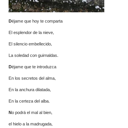
D
éjame que hoy te comparta
El esplendor de la nieve,
El silencio embellecido,
La soledad con guirnaldas.
D
éjame que te introduzca
En los secretos del alma,
En la anchura dilatada,
En la certeza del alba.
N
o podrá el mal al bien,
el hielo a la madrugada,