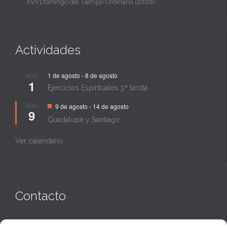
XVII Domingo del Tiempo Ordinario (2026)
Actividades
1 de agosto
-
8 de agosto
AGO
1
Ejercicios Espirituales 3ª tanda
Destacado
AGO
9 de agosto
-
14 de agosto
9
Guadalupe y Santiago
Ver calendario
Contacto
Monasterio:
949 835 032