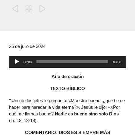



25 de julio de 2024
Reproductor
00:00
00:00
de
audio
Año de oración
TEXTO BÍBLICO
“U
no de los jefes le preguntó: «Maestro bueno, ¿qué he de
hacer para heredar la vida eterna?». Jesús le dijo: «¿Por
qué me llamas bueno?
Nadie es bueno sino solo Dios
”
(Lc 18, 18-19).
COMENTARIO: DIOS ES SIEMPRE MÁS