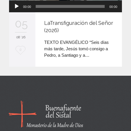
Reproductor
00:00
00:00
de
audio
05
LaTransfiguración del Señor
(2026)
08 '26
TEXTO EVANGÉLICO “Seis días
más tarde, Jesús tomó consigo a
M
0
Pedro, a Santiago y a…
e
e
n
c
a
n
t
a