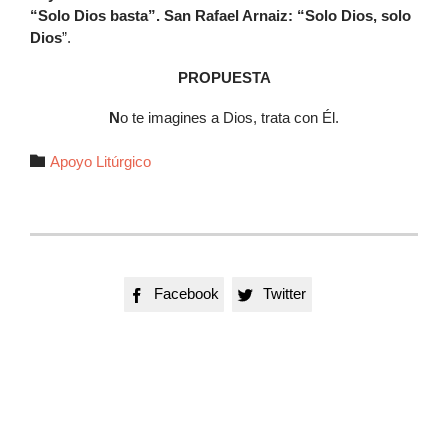
“Solo Dios basta”. San Rafael Arnaiz: “Solo Dios, solo
Dios
”.
PROPUESTA
N
o te imagines a Dios, trata con Él.
Autor

Apoyo Litúrgico
Facebook
Twitter

