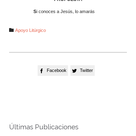
S
i conoces a Jesús, lo amarás
Autor

Apoyo Litúrgico
Facebook
Twitter


Últimas Publicaciones