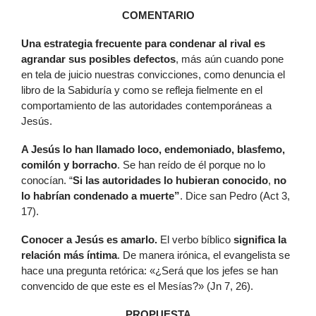
COMENTARIO
U
na estrategia
frecuente para condenar al rival
es
agrandar sus posibles defectos
, más aún cuando pone
en tela de juicio nuestras convicciones, como denuncia el
libro de la Sabiduría y como se refleja fielmente en el
comportamiento de las autoridades contemporáneas a
Jesús.
A
Jesús lo han llamado
loco, endemoniado, blasfemo,
comilón y borracho
. Se han reído de él porque no lo
conocían. “
Si las autoridades lo hubieran conocido
,
no
lo habrían condenado a muerte”
. Dice san Pedro (Act 3,
17).
C
onocer a Jesús es amarlo.
El verbo bíblico
significa la
relación más íntima
. De manera irónica, el evangelista se
hace una pregunta retórica: «¿Será que los jefes se han
convencido de que este es el Mesías?» (Jn 7, 26).
PROPUESTA