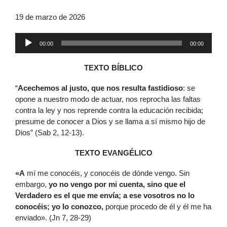
19 de marzo de 2026
Reproductor
00:00
00:00
de
audio
TEXTO BÍBLICO
“
Acechemos al justo, que nos resulta fastidioso
: se
opone a nuestro modo de actuar, nos reprocha las faltas
contra la ley y nos reprende contra la educación recibida;
presume de conocer a Dios y se llama a sí mismo hijo de
Dios” (Sab 2, 12-13).
TEXTO EVANGÉLICO
«A
mí me conocéis, y conocéis de dónde vengo. Sin
embargo,
yo no vengo por mi cuenta, sino que el
Verdadero es el que me envía; a ese vosotros no lo
conocéis; yo lo conozco,
porque procedo de él y él me ha
enviado». (Jn 7, 28-29)