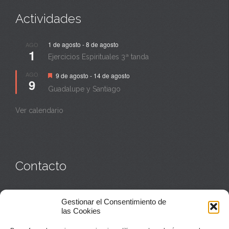
Actividades
1 de agosto
-
8 de agosto
AGO
1
Ejercicios Espirituales 3ª tanda
Destacado
AGO
9 de agosto
-
14 de agosto
9
Guadalupe y Santiago
Ver calendario
Contacto
Monasterio:
949 835 032
Gestionar el Consentimiento de
Casa de acogida:
609 423 521
o
949 835 058
las Cookies
Parroquia y sacerdotes:
949 835 111
Capellán:
949 835 025